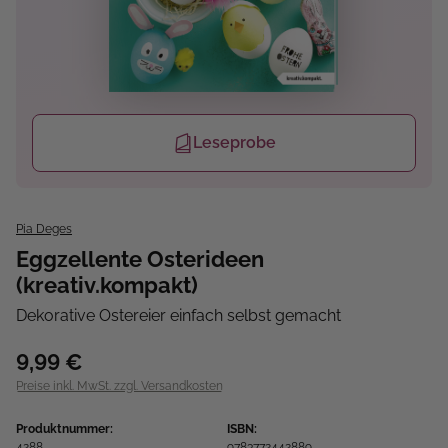
Leseprobe
Pia Deges
Eggzellente Osterideen
(kreativ.kompakt)
Dekorative Ostereier einfach selbst gemacht
9,99 €
Preise inkl. MwSt. zzgl. Versandkosten
Produktnummer:
ISBN:
4288
9783772442889