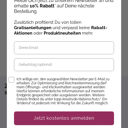
Melde Dich jetzt zu unserem Newsletter an und
erhalte
10% Rabatt
* auf Deine nächste
Ab dem 09.10.26
Ab dem 12.11.26
Bestellung.
versandbereit
versandbereit
ve
19,99 €
14,99 €
2
Zusätzlich profitierst Du von tollen
Gratisanleitungen
und verpasst keine
Rabatt-
Aktionen
oder
Produktneuheiten
mehr.
Geburtstag
Opt-In
Ich willige ein, den ausgewählten Newsletter per E-Mail zu
erhalten. Zur Optimierung und Reichweitenmessung darf
Zum Newsletter anmelden und 10%
mein Öffnungs- und Klickverhalten ausgewertet werden.
sparen!*
Hierfür können erforderliche Informationen auf meinem
Endgerät gespeichert oder ausgelesen werden. Weitere
Details findest du unter topp-kreativ.de/datenschutz/. Ein
Widerruf ist jederzeit mit Wirkung für die Zukunft möglich.
Sofort 10% Rabatt auf die nächste Bestellung
Exklusive Angebote erhalten
Jetzt kostenlos anmelden
Gratisanleitungen per Newsletter erhalten
Keine Rabatt-Aktion mehr verpassen