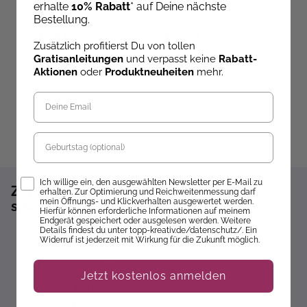
erhalte
10% Rabatt
* auf Deine nächste
Ab dem 09.10.26
Bestellung.
versandbereit
Sofort Lieferbar
ve
19,99 €
16,99 €
2
Zusätzlich profitierst Du von tollen
Gratisanleitungen
und verpasst keine
Rabatt-
Aktionen
oder
Produktneuheiten
mehr.
Geburtstag
Opt-In
Ich willige ein, den ausgewählten Newsletter per E-Mail zu
Zum Newsletter anmelden und 10%
erhalten. Zur Optimierung und Reichweitenmessung darf
mein Öffnungs- und Klickverhalten ausgewertet werden.
sparen!*
Hierfür können erforderliche Informationen auf meinem
Endgerät gespeichert oder ausgelesen werden. Weitere
Details findest du unter topp-kreativ.de/datenschutz/. Ein
Sofort 10% Rabatt auf die nächste Bestellung
Widerruf ist jederzeit mit Wirkung für die Zukunft möglich.
Exklusive Angebote erhalten
Gratisanleitungen per Newsletter erhalten
Jetzt kostenlos anmelden
Keine Rabatt-Aktion mehr verpassen
Über Neuheiten informiert werden