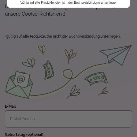
*gültig auf alle Produkte, die nicht der Buchpreisbindung unterliegen
Dir wird hier nichts angezeigt? Dann akzeptiere bitte
unsere Cookie-Richtlinien :)
*gültig auf alle Produkte, die nicht der Buchpreisbindung unterliegen.
E-Mail
Geburtstag (optional)