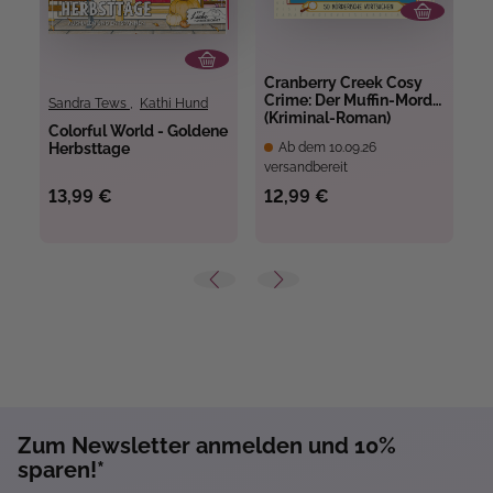
Cranberry Creek Cosy
C
Crime: Der Muffin-Mord
C
Sandra Tews
,
Kathi Hund
(Kriminal-Roman)
L
Colorful World - Goldene
Herbsttage
Ab dem 10.09.26
versandbereit
ve
13,99 €
12,99 €
1
Zum Newsletter anmelden und 10%
sparen!*