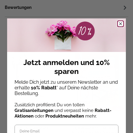
Bewertungen
Ähnliche Produkte
Jetzt anmelden und 10%
sparen
Melde Dich jetzt zu unserem Newsletter an und
erhalte
10% Rabatt
* auf Deine nächste
Bestellung.
Zusätzlich profitierst Du von tollen
Gratisanleitungen
und verpasst keine
Rabatt-
Aktionen
oder
Produktneuheiten
mehr.
Stefanie Meier
Töpfern & Glasieren
Digital Genial! - Schritt für
(kreativ.startup)
Schritt zum Medienprofi