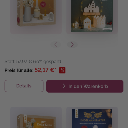
+
+
Statt:
57,97 €
(10% gespart)
52,17 €*
%
Preis für alle:
Details
In den Warenkorb