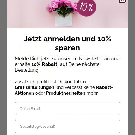
Entdecke unsere Neuheiten!
Jetzt anmelden und 10%
sparen
Melde Dich jetzt zu unserem Newsletter an und
erhalte
10% Rabatt
* auf Deine nächste
Bestellung.
Zusätzlich profitierst Du von tollen
Gratisanleitungen
und verpasst keine
Rabatt-
Aktionen
oder
Produktneuheiten
mehr.
Daphne's Diary -
Burda Kids – Mit Liebe
J
Taschenkalender 2027
genäht
B
Geburtstag
Ab dem 10.09.26
Ab dem 10.09.26
versandbereit
versandbereit
ve