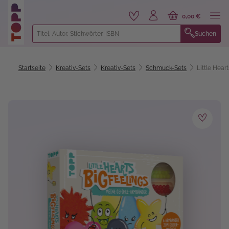
alt springen
0,00 €
Suchen
Startseite
Kreativ-Sets
Kreativ-Sets
Schmuck-Sets
Little Hear
Bildergalerie überspringen