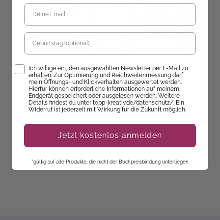
Geburtstag
Doerthe Eisterlehner
Anja Ritterhoff
Opt-In
Ich willige ein, den ausgewählten Newsletter per E-Mail zu
erhalten. Zur Optimierung und Reichweitenmessung darf
Lovely Lanyards häkeln
Herbstliche
D
mein Öffnungs- und Klickverhalten ausgewertet werden.
Fensterbilder
S
Hierfür können erforderliche Informationen auf meinem
(kreativ.kompakt)
B
Endgerät gespeichert oder ausgelesen werden. Weitere
Details findest du unter topp-kreativ.de/datenschutz/. Ein
Sofort Lieferbar
Sofort Lieferbar
Widerruf ist jederzeit mit Wirkung für die Zukunft möglich.
16,99 €
12,99 €
1
Jetzt kostenlos anmelden
*gültig auf alle Produkte, die nicht der Buchpreisbindung unterliegen