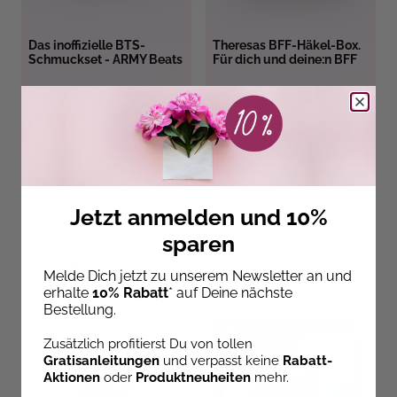
Das inoffizielle BTS-
Theresas BFF-Häkel-Box.
Schmuckset - ARMY Beats
Für dich und deine:n BFF
Sofort Lieferbar
Sofort Lieferbar
18,99 €
17,99 €
Jetzt anmelden und 10%
sparen
Entdecke unsere Neuheiten!
Melde Dich jetzt zu unserem Newsletter an und
erhalte
10% Rabatt
* auf Deine nächste
Bestellung.
Zusätzlich profitierst Du von tollen
Gratisanleitungen
und verpasst keine
Rabatt-
Aktionen
oder
Produktneuheiten
mehr.