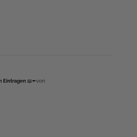
m Eintragen
📖✒von: