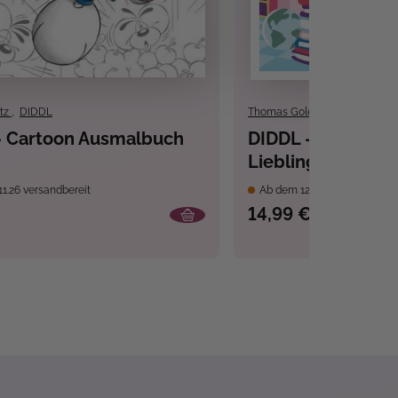
tz
,
DIDDL
Thomas Goletz
,
DIDDL
– Cartoon Ausmalbuch
DIDDL – Malen na
Lieblingstag
1.26 versandbereit
Ab dem 12.11.26 versandbere
14,99 €