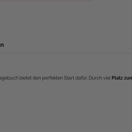
en
agebuch bietet den perfekten Start dafür. Durch viel
Platz zu
agen rund um dein Leben ⁉
um
Entspannen 👩‍🎨🏝
du
neue Gedankenanstöße
rund um Themen wie: