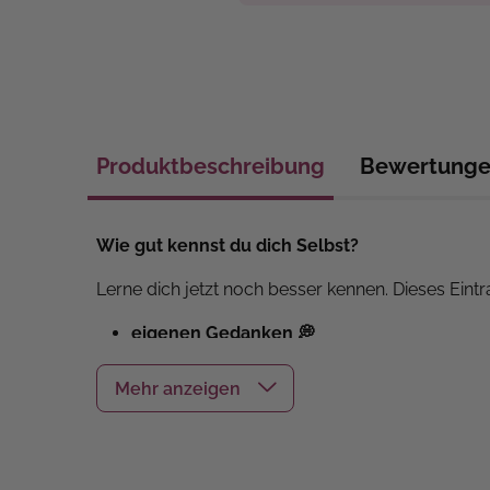
Produktbeschreibung
Bewertung
Wie gut kennst du dich Selbst?
Lerne dich jetzt noch besser kennen. Dieses Eintr
eigenen Gedanken 💭
persönliche Antworten
auf vorgegebene Fr
besonderen
Erlebnissen und Interessen ✌
entspannten
Mal- und Zeicheneinheite
n z
Dank
spannenden Informationsseiten
erhälst 