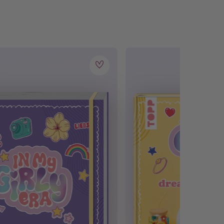
kere Rezepte 🍽
– lass dich überraschen, hier ist