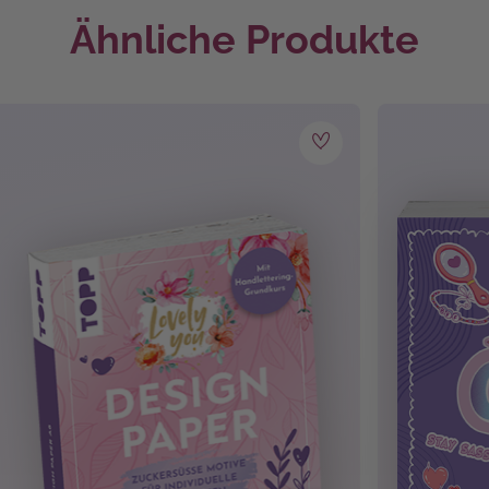
Ähnliche Produkte
kreativ
sein kannst. Ob
Handlettering ✒, Skin Care
oder
lec
eburtstag
, Valentinstag
er
, Softcover 4/4
 2024
ahren
e
, Buntstifte
, Filzstifte
, Fineliner