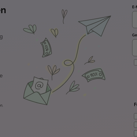
en
E-
Ge
ng
E
te
F
n.