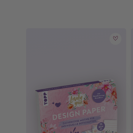
wahre Freundschaft ♾
Selbstbewusstsein 💖😊
Umgang mit Sozialen Medien 📱 💻
Beauty- & Styling-Tipps 🦋
Zusätzlich gibt es
kleine Tutorials
, mit denen du
für jeden was dabei.
Ab 10 Jahren.
Anlass:
Kinderg
Einbandart:
Softcov
Erscheinungs-Monat:
Februar
Lesealter:
ab 10 J
Material:
Bleistift