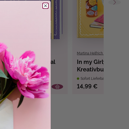
hlitt
,
Martina Helfrich
Martina Helfrich
,
Beatrice Wag
ly Era – Dein Journal
In my Girly Era – M
Kreativbuch
bar
Sofort Lieferbar
14,99 €