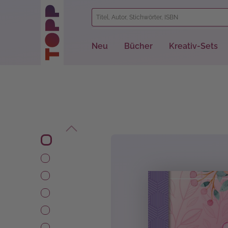
springen
Zur Hauptnavigation springen
Neu
Bücher
Kreativ-Sets
Bildergalerie überspringen