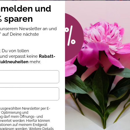
nmelden und
en
, Handlettering, Lettering
 sparen
 Kinderzimmer
u unserem Newsletter an und
forderlich.
* auf Deine nächste
st Du von tollen
Ludmila Blum
Dr. Christine Sc
und verpasst keine
Rabatt-
Design Paper A6 Lovely You. Mit
In my Gir
duktneuheiten
mehr.
Handlettering-Grundkurs
Sofort Lieferbar
Sofort Liefer
6,00 €
14,99 €
 ausgewählten Newsletter per E-
ur Optimierung und
 darf mein Öffnungs- und
ewertet werden. Hierfür können
mationen auf meinem Endgerät
sgelesen werden. Weitere Details