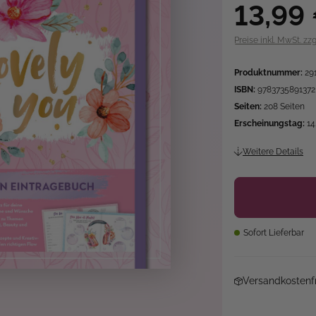
13,99
Preise inkl. MwSt. zz
Produktnummer:
29
ISBN:
9783735891372
Seiten:
208 Seiten
Erscheinungstag:
14
Weitere Details
Sofort Lieferbar
Versandkostenfr