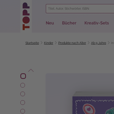
springen
Zur Hauptnavigation springen
Neu
Bücher
Kreativ-Sets
Startseite
Kinder
Produkte nach Alter
Ab 9 Jahre
In
Bildergalerie überspringen