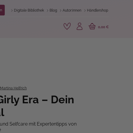
n
Digitale Bibliothek
Blog
Autor:innen
Händlershop
0,00 €
Martina Helfrich
Girly Era – Dein
l
d Selfcare mit Expertentipps von
e