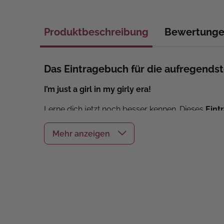
Produktbeschreibung
Bewertung
Das Eintragebuch für die aufregendst
I’m just a girl in my girly era!
Lerne dich jetzt noch besser kennen. Dieses
Eint
auch vielen Infos rund um die Themen die dich in
Sein,
Empowerment,
Bodypositivity,
Pubertät 
Das erwartet dich:
viel Platz für eigene Gedanken, Erlebnisse
vorgegebene Fragen und angefangene Sätz
spannende Informationsseiten
Altersempfehlung: ab 12 Jahren