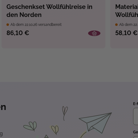
Geschenkset Wollfühlreise in
Material
den Norden
Wollfüh
Ab dem 22.10.26 versandbereit
Ab dem 22.
86,10 €
58,10 €
en
E-
Ge
ng