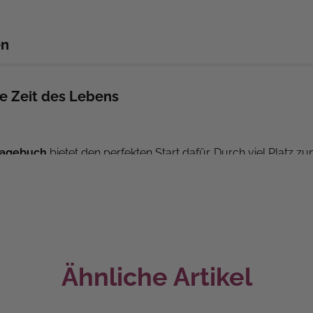
en
e Zeit des Lebens
ragebuch
bietet den perfekten Start dafür. Durch viel Platz z
 deiner girly Era interssieren. Erfahre alles Wichtige zu den
und Menstruation,
Finanzen
und
Soziale Medien.
, Interessen
e für einen leichten Start
Ähnliche Artikel