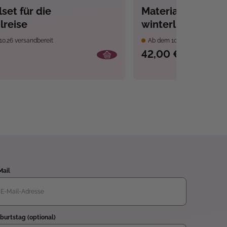
set für die
Materialset für e
lreise
winterlichen Ping
10.26 versandbereit
Ab dem 10.09.26 versandber
42,00 €
Mail
burtstag (optional)