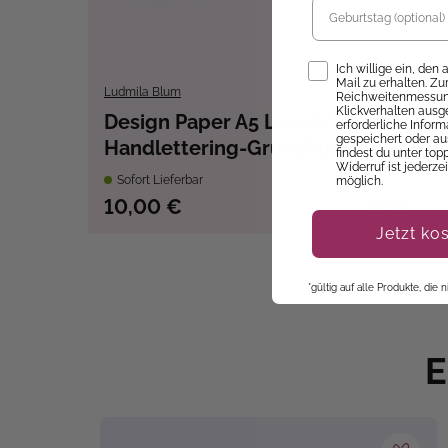
Opt-In
Ich willige ein, den
Mail zu erhalten. Z
Ludmila Blum
Reichweitenmessung
Klickverhalten ausg
Design Paper A5 Lovely You. Mit
erforderliche Infor
gespeichert oder au
Handlettering-Grundkurs
findest du unter top
Widerruf ist jederze
Sofort Lieferbar
möglich.
10,00 €
Jetzt ko
*gültig auf alle Produkte, die
E