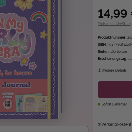
14,99
Preise inkl. MwSt. zz
Produktnummer:
29
ISBN:
978373589206
Seiten:
160 Seiten
Erscheinungstag:
12
Weitere Details
Sofort Lieferbar
Versandkostenfr