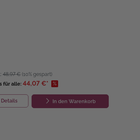
t:
48,97 €
(10% gespart)
44,07 €*
%
s für alle:
Details
In den Warenkorb