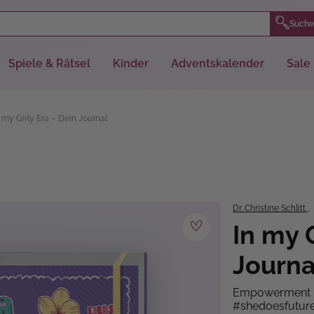
Suche
Spiele & Rätsel
Kinder
Adventskalender
Sale
 my Girly Era – Dein Journal
Dr. Christine Schlitt
,
In my 
Journa
Empowerment un
#shedoesfutur