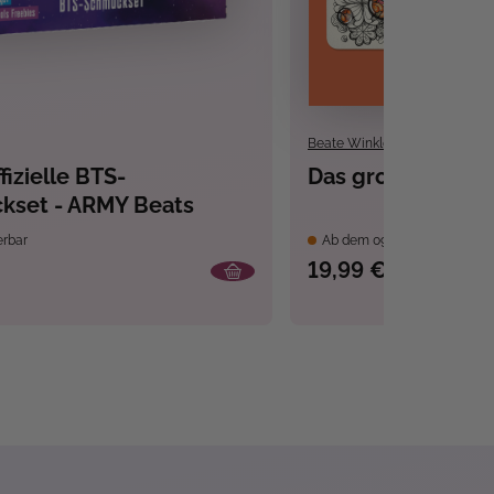
Beate Winkler
fizielle BTS-
Das große Zentan
kset - ARMY Beats
erbar
Ab dem 09.10.26 versandber
19,99 €