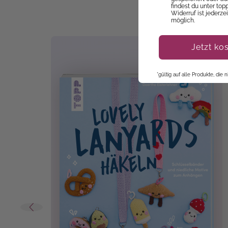
E
findest du unter top
Widerruf ist jederze
möglich.
Jetzt ko
*gültig auf alle Produkte, die