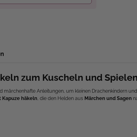
en
keln zum Kuscheln und Spiele
h und märchenhafte Anleitungen, um kleinen Drachenkindern u
t Kapuze häkeln
, die den Helden aus
Märchen und Sagen
na
 Prinz oder eine Prinzessin, ein Löwe oder eine andere Figur ...
: Für kleine Feen & Zwerge und für etwas größere Ritter & P
und mache sie so erst richtig perfekt. Zu jeder Decke gibt es
st. So wird der Vorlesespaß ein Ausflug ins Märchenland.