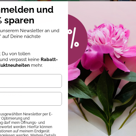
nmelden und
 sparen
r machen
, Haus, Wohnung
, Kinder, Kinderzimmer
,
 Wohndekorationen
, Wohnidee
u unserem Newsletter an und
* auf Deine nächste
st Du von tollen
Jana Ganseforth
Sabine Haag
und verpasst keine
Rabatt-
duktneuheiten
mehr.
Wollowbies Häkelset Papagei
Unverpac
aufbewa
Sofort Lieferbar
Sofort Liefer
7,00 €
8,00 €
12,00 €
1
 ausgewählten Newsletter per E-
ur Optimierung und
 darf mein Öffnungs- und
ewertet werden. Hierfür können
mationen auf meinem Endgerät
sgelesen werden. Weitere Details