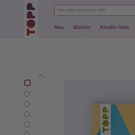
springen
Zur Hauptnavigation springen
Neu
Bücher
Kreativ-Sets
Bildergalerie überspringen