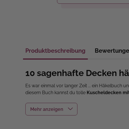
Produktbeschreibung
Bewertung
10 sagenhafte Decken hä
Es war einmal vor langer Zeit ... ein Häkelbuc
diesem Buch kannst du tolle
Kuscheldecken mi
sein oder Rotkäppchen, vielleicht ein Einhorn, ein
Jede Decke kann
in zwei Größen
gehäkelt werden
kleinen Ohren und niedlichen Schwänzen
auf 
Kinderzimmer oder die Spielecke schmücken kann