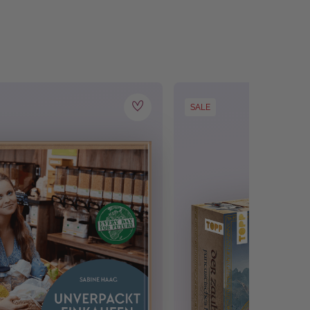
SALE
ganz
nach Wunsch
– und zusammen mit dem
n machen sie das heute.