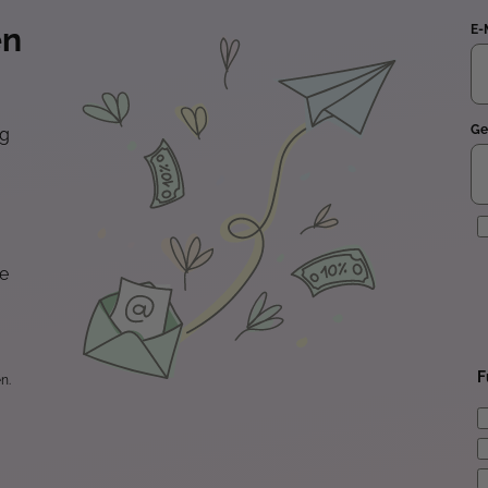
en
E-
Ge
ng
E
te
F
n.