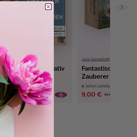
Jana Ganseforth
kt einkaufen - Kreativ
Fantastisches Häke
hren
Zauberer
bar
Sofort Lieferbar
9,00 €
4,00 €
14,00 €