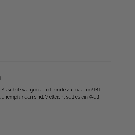
n
nd Kuschelzwergen eine Freude zu machen! Mit
chempfunden sind. Vielleicht soll es ein Wolf
?
rinzessinnen. Pepp die Decken
mit süßen Pfoten,
 eine passende
Fantasie-Girlande
, mit der du das