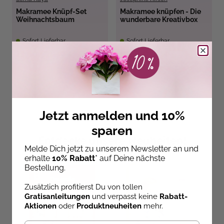
Makramee Knüpf-Set
Makramee knüpfen - Die
Weihnachtsbaum
wunderbare Kreativbox
Sofort Lieferbar
Sofort Lieferbar
13,00 €
17,50 €
18,00 €
22,00 €
Jetzt anmelden und 10%
sparen
Entdecke unsere Neuheiten!
Melde Dich jetzt zu unserem Newsletter an und
erhalte
10% Rabatt
* auf Deine nächste
Bestellung.
Zusätzlich profitierst Du von tollen
Gratisanleitungen
und verpasst keine
Rabatt-
Aktionen
oder
Produktneuheiten
mehr.