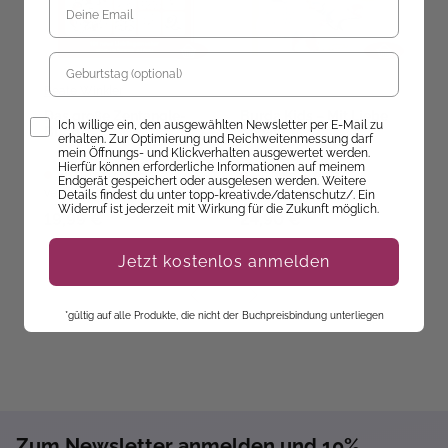
Geburtstag
Beate Winkler
Ev
Das große Zentangle-
Burda Kids – Mit Liebe
6
Opt-In
Ich willige ein, den ausgewählten Newsletter per E-Mail zu
Buch 2
genäht
K
erhalten. Zur Optimierung und Reichweitenmessung darf
mein Öffnungs- und Klickverhalten ausgewertet werden.
Hierfür können erforderliche Informationen auf meinem
Ab dem 09.10.26
Ab dem 10.09.26
Endgerät gespeichert oder ausgelesen werden. Weitere
versandbereit
versandbereit
ve
Details findest du unter topp-kreativ.de/datenschutz/. Ein
Widerruf ist jederzeit mit Wirkung für die Zukunft möglich.
19,99 €
24,90 €
1
Jetzt kostenlos anmelden
*gültig auf alle Produkte, die nicht der Buchpreisbindung unterliegen
Zum Newsletter anmelden und 10%