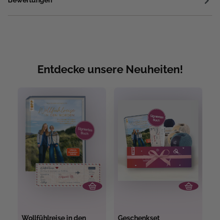
Bewertungen
Entdecke unsere Neuheiten!
Wollfühlreise in den
Geschenkset
M