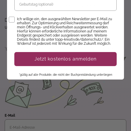
Keine Rabatt-Aktion mehr verpassen
Über Neuheiten informiert werden
Opt-In
Ich willige ein, den ausgewählten Newsletter per E-Mail zu
Dir wird hier nichts angezeigt? Dann akzeptiere bitte
erhalten. Zur Optimierung und Reichweitenmessung darf
unsere Cookie-Richtlinien :)
mein Öffnungs- und Klickverhalten ausgewertet werden.
Hierfür können erforderliche Informationen auf meinem
Endgerät gespeichert oder ausgelesen werden. Weitere
Details findest du unter topp-kreativ.de/datenschutz/. Ein
Widerruf ist jederzeit mit Wirkung für die Zukunft möglich.
*gültig auf alle Produkte, die nicht der Buchpreisbindung unterliegen.
Jetzt kostenlos anmelden
*gültig auf alle Produkte, die nicht der Buchpreisbindung unterliegen
E-Mail