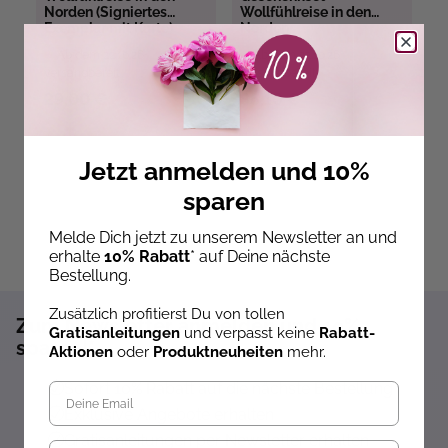
Norden (Signiertes
Wollfühlreise in den
W
Exemplar mit Karte)
Norden
Ab dem 22.10.26
Ab dem 22.10.26
versandbereit
versandbereit
ve
29,00 €
86,10 €
5
Jetzt anmelden und 10%
sparen
Melde Dich jetzt zu unserem Newsletter an und
erhalte
10% Rabatt
* auf Deine nächste
Bestellung.
Zusätzlich profitierst Du von tollen
Zum Newsletter anmelden und 10%
Gratisanleitungen
und verpasst keine
Rabatt-
sparen!*
Aktionen
oder
Produktneuheiten
mehr.
Sofort 10% Rabatt auf die nächste Bestellung
Exklusive Angebote erhalten
Gratisanleitungen per Newsletter erhalten
Geburtstag