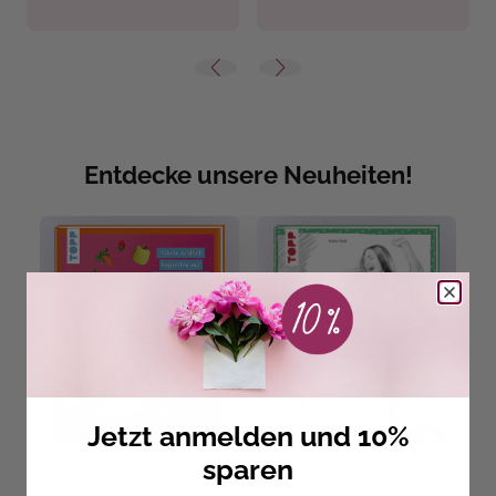
Entdecke unsere Neuheiten!
Jetzt anmelden und 10%
sparen
Stefanie Schmidts
Gecko Keck
B