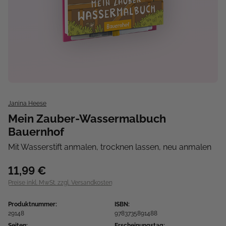
Janina Heese
Mein Zauber-Wassermalbuch
Bauernhof
Mit Wasserstift anmalen, trocknen lassen, neu anmalen
11,99 €
Preise inkl. MwSt. zzgl. Versandkosten
Produktnummer:
ISBN:
29148
9783735891488
Seiten:
Erscheinungstag: