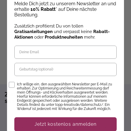
g
Melde Dich jetzt zu unserem Newsletter an und
HOW TO: HÄKELN
Die Kunst des Zeichnens
für Kinder
erhalte
10% Rabatt
* auf Deine nächste
Zeichenschule -
Bestellung.
Menschen
Sofort lieferbar
Sofort lieferbar
ve
Zusätzlich profitierst Du von tollen
20,00 €
16,99 €
2
Gratisanleitungen
und verpasst keine
Rabatt-
Aktionen
oder
Produktneuheiten
mehr.
Geburtstag
Opt-In
Ich willige ein, den ausgewählten Newsletter per E-Mail zu
erhalten. Zur Optimierung und Reichweitenmessung darf
mein Öffnungs- und Klickverhalten ausgewertet werden.
Zum Newsletter anmelden und 10%
Hierfür können erforderliche Informationen auf meinem
sparen!*
Endgerät gespeichert oder ausgelesen werden. Weitere
Details findest du unter topp-kreativ.de/datenschutz/. Ein
Widerruf ist jederzeit mit Wirkung für die Zukunft möglich.
Sofort 10% Rabatt auf die nächste Bestellung
Exklusive Angebote erhalten
Jetzt kostenlos anmelden
Gratisanleitungen per Newsletter erhalten