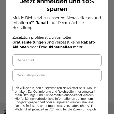
Jetzt anmelden und 10%
sparen
Melde Dich jetzt zu unserem Newsletter an und
Beate Winkler
erhalte
10% Rabatt
* auf Deine nächste
Doerthe Eisterlehner
Bestellung.
Das große Zentangle-
B
Buch 2
g
Lovely Lanyards häkeln
Zusätzlich profitierst Du von tollen
Gratisanleitungen
und verpasst keine
Rabatt-
Ab dem 09.10.26
Aktionen
oder
Produktneuheiten
mehr.
versandbereit
Sofort Lieferbar
ve
19,99 €
16,99 €
2
Geburtstag
Opt-In
Ich willige ein, den ausgewählten Newsletter per E-Mail zu
erhalten. Zur Optimierung und Reichweitenmessung darf
mein Öffnungs- und Klickverhalten ausgewertet werden.
Hierfür können erforderliche Informationen auf meinem
Endgerät gespeichert oder ausgelesen werden. Weitere
Details findest du unter topp-kreativ.de/datenschutz/. Ein
Widerruf ist jederzeit mit Wirkung für die Zukunft möglich.
Zum Newsletter anmelden und 10%