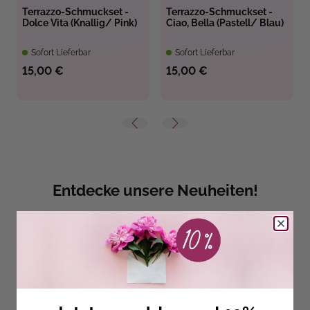
Terrazzo-Schmuckset -
Terrazzo-Schmuckset -
Dolce Vita (Knallig/ Pink)
Ciao, Bella (Pastell/ Blau)
Sofort Lieferbar
Sofort Lieferbar
15,00 €
15,00 €
Entdecke unsere Neuheiten!