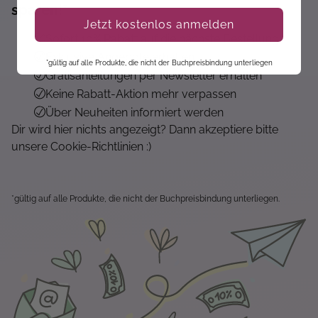
sparen!*
Jetzt kostenlos anmelden
Sofort 10% Rabatt auf die nächste Bestellung
Exklusive Angebote erhalten
*gültig auf alle Produkte, die nicht der Buchpreisbindung unterliegen
Gratisanleitungen per Newsletter erhalten
Keine Rabatt-Aktion mehr verpassen
Über Neuheiten informiert werden
Dir wird hier nichts angezeigt? Dann akzeptiere bitte
unsere Cookie-Richtlinien :)
*gültig auf alle Produkte, die nicht der Buchpreisbindung unterliegen.