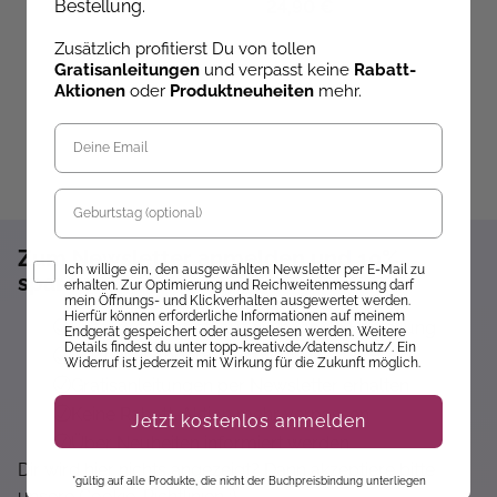
Bestellung.
24,95 €
24,90 €
1
Zusätzlich profitierst Du von tollen
Gratisanleitungen
und verpasst keine
Rabatt-
Aktionen
oder
Produktneuheiten
mehr.
Geburtstag
Zum Newsletter anmelden und 10%
Opt-In
Ich willige ein, den ausgewählten Newsletter per E-Mail zu
sparen!*
erhalten. Zur Optimierung und Reichweitenmessung darf
mein Öffnungs- und Klickverhalten ausgewertet werden.
Hierfür können erforderliche Informationen auf meinem
Sofort 10% Rabatt auf die nächste Bestellung
Endgerät gespeichert oder ausgelesen werden. Weitere
Details findest du unter topp-kreativ.de/datenschutz/. Ein
Exklusive Angebote erhalten
Widerruf ist jederzeit mit Wirkung für die Zukunft möglich.
Gratisanleitungen per Newsletter erhalten
Keine Rabatt-Aktion mehr verpassen
Jetzt kostenlos anmelden
Über Neuheiten informiert werden
Dir wird hier nichts angezeigt? Dann akzeptiere bitte
*gültig auf alle Produkte, die nicht der Buchpreisbindung unterliegen
unsere Cookie-Richtlinien :)