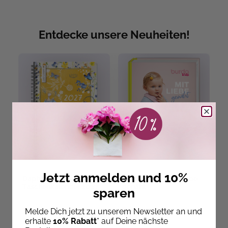
Entdecke unsere Neuheiten!
Jetzt anmelden und 10%
Daphne's Diary -
Burda Kids – Mit Liebe
J
Taschenkalender 2027
genäht
B
sparen
Ab dem 10.09.26
Ab dem 10.09.26
Melde Dich jetzt zu unserem Newsletter an und
versandbereit
versandbereit
ve
erhalte
10% Rabatt
* auf Deine nächste