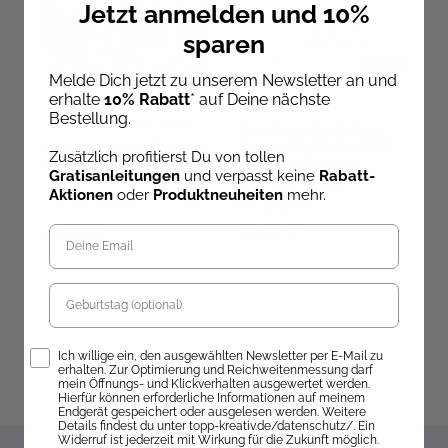
Jetzt anmelden und 10%
sparen
Melde Dich jetzt zu unserem Newsletter an und
erhalte
10% Rabatt
* auf Deine nächste
Bestellung.
Sandra Tews
,
Kathi Hund
Cranberry Creek Cosy
C
Crime: Der Muffin-Mord
C
Colorful World - Goldene
Zusätzlich profitierst Du von tollen
(Kriminal-Roman)
L
Herbsttage
Gratisanleitungen
und verpasst keine
Rabatt-
Ab dem 10.09.26
Aktionen
oder
Produktneuheiten
mehr.
Sofort lieferbar
versandbereit
ve
13,99 €
12,99 €
1
Geburtstag
Opt-In
Ich willige ein, den ausgewählten Newsletter per E-Mail zu
erhalten. Zur Optimierung und Reichweitenmessung darf
mein Öffnungs- und Klickverhalten ausgewertet werden.
Hierfür können erforderliche Informationen auf meinem
Endgerät gespeichert oder ausgelesen werden. Weitere
Details findest du unter topp-kreativ.de/datenschutz/. Ein
Widerruf ist jederzeit mit Wirkung für die Zukunft möglich.