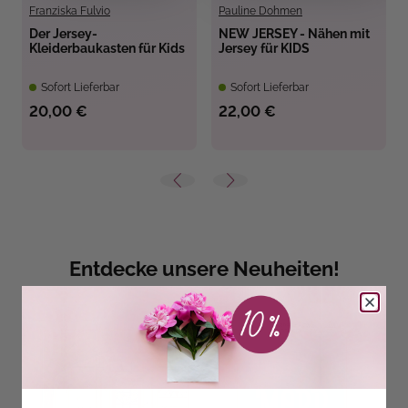
Franziska Fulvio
Pauline Dohmen
Der Jersey-
NEW JERSEY - Nähen mit
Kleiderbaukasten für Kids
Jersey für KIDS
Sofort Lieferbar
Sofort Lieferbar
20,00 €
22,00 €
Entdecke unsere Neuheiten!