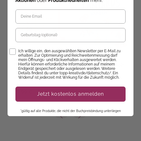
Aktionen
oder
Produktneuheiten
mehr.
Geburtstag
Opt-In
Ich willige ein, den ausgewählten Newsletter per E-Mail zu
Beate Winkler
erhalten. Zur Optimierung und Reichweitenmessung darf
Doerthe Eisterlehner
Das große Zentangle-
B
mein Öffnungs- und Klickverhalten ausgewertet werden.
Hierfür können erforderliche Informationen auf meinem
Buch 2
g
Lovely Lanyards häkeln
Endgerät gespeichert oder ausgelesen werden. Weitere
Details findest du unter topp-kreativ.de/datenschutz/. Ein
Widerruf ist jederzeit mit Wirkung für die Zukunft möglich.
Ab dem 09.10.26
versandbereit
Sofort Lieferbar
ve
19,99 €
16,99 €
2
Jetzt kostenlos anmelden
*gültig auf alle Produkte, die nicht der Buchpreisbindung unterliegen