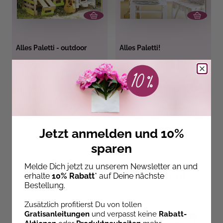
Alles Paletti - outdoor
Alles Paletti!
Sofort Lieferbar
Sofort Lieferbar
16,99 €
16,99 €
Jetzt anmelden und 10%
sparen
Melde Dich jetzt zu unserem Newsletter an und
Entdecke unsere Neuheiten!
erhalte
10% Rabatt
* auf Deine nächste
Bestellung.
Zusätzlich profitierst Du von tollen
Gratisanleitungen
und verpasst keine
Rabatt-