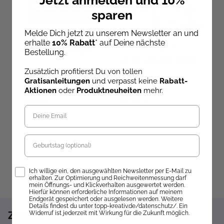
sparen
Melde Dich jetzt zu unserem Newsletter an und
Beate Winkler
erhalte
10% Rabatt
* auf Deine nächste
Doerthe Eisterlehner
Das große Zentangle-
B
Bestellung.
Buch 2
g
Lovely Lanyards häkeln
Zusätzlich profitierst Du von tollen
Gratisanleitungen
und verpasst keine
Rabatt-
Ab dem 09.10.26
versandbereit
Sofort Lieferbar
ve
Aktionen
oder
Produktneuheiten
mehr.
19,99 €
16,99 €
2
Geburtstag
Opt-In
Ich willige ein, den ausgewählten Newsletter per E-Mail zu
erhalten. Zur Optimierung und Reichweitenmessung darf
mein Öffnungs- und Klickverhalten ausgewertet werden.
Hierfür können erforderliche Informationen auf meinem
Endgerät gespeichert oder ausgelesen werden. Weitere
Details findest du unter topp-kreativ.de/datenschutz/. Ein
Widerruf ist jederzeit mit Wirkung für die Zukunft möglich.
Zum Newsletter anmelden und 10%