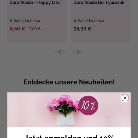
Zero Waste – Happy Life!
Zero Waste Do it yourself
Sofort Lieferbar
Sofort Lieferbar
8,50 €
15,99 €
17,00 €
Entdecke unsere Neuheiten!
Jetzt anmelden und 10%