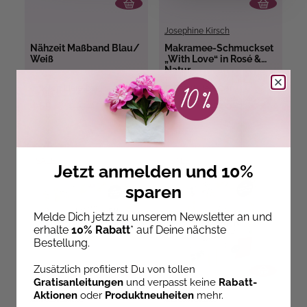
Josephine Kirsch
Nähzeit Maßband Blau/
Makramee-Schmuckset
Weiß
„With Love“ in Rosé &
Natur
Sofort Lieferbar
Sofort Lieferbar
4,59 €
11,00 €
5,99 €
15,00 €
SALE
SALE
Jetzt anmelden und 10%
sparen
Melde Dich jetzt zu unserem Newsletter an und
erhalte
10% Rabatt
* auf Deine nächste
Bestellung.
Zusätzlich profitierst Du von tollen
Gratisanleitungen
und verpasst keine
Rabatt-
Aktionen
oder
Produktneuheiten
mehr.
Ludmila Blum
Ludmila Blum