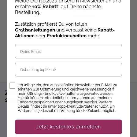
Melde Dich jetzt zu unserem Newsletter an und
Exemplar mit Karte)
Norden
erhalte
10% Rabatt
* auf Deine nächste
Ab dem 22.10.26
Ab dem 22.10.26
Bestellung.
versandbereit
versandbereit
ve
29,00 €
86,10 €
5
Zusätzlich profitierst Du von tollen
Gratisanleitungen
und verpasst keine
Rabatt-
Aktionen
oder
Produktneuheiten
mehr.
Geburtstag
Opt-In
Ich willige ein, den ausgewählten Newsletter per E-Mail zu
erhalten. Zur Optimierung und Reichweitenmessung darf
Zum Newsletter anmelden und 10%
mein Öffnungs- und Klickverhalten ausgewertet werden.
Hierfür können erforderliche Informationen auf meinem
sparen!*
Endgerät gespeichert oder ausgelesen werden. Weitere
Details findest du unter topp-kreativ.de/datenschutz/. Ein
Widerruf ist jederzeit mit Wirkung für die Zukunft möglich.
Sofort 10% Rabatt auf die nächste Bestellung
Exklusive Angebote erhalten
Jetzt kostenlos anmelden
Gratisanleitungen per Newsletter erhalten
Keine Rabatt-Aktion mehr verpassen