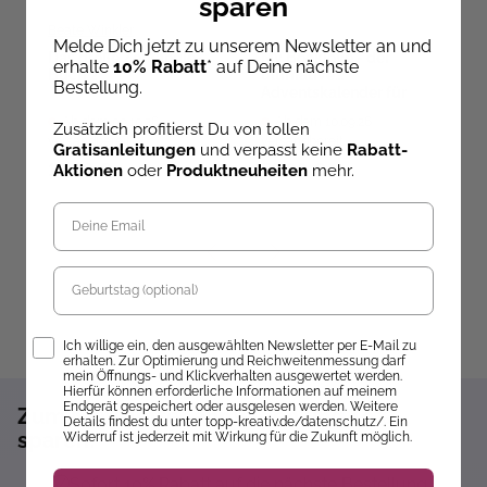
sparen
Beate Winkler
Melde Dich jetzt zu unserem Newsletter an und
Lo
Das große Zentangle-
My Booklove - der
erhalte
10% Rabatt
* auf Deine nächste
Buch 2
ultimative
D
Bestellung.
Adventskalender für
A
Bücherfans
K
Ab dem 09.10.26
Ab dem 10.09.26
Zusätzlich profitierst Du von tollen
P
versandbereit
versandbereit
A
Gratisanleitungen
und verpasst keine
Rabatt-
V
19,99 €
59,99 €
1
Aktionen
oder
Produktneuheiten
mehr.
D
Geburtstag
Opt-In
Ich willige ein, den ausgewählten Newsletter per E-Mail zu
erhalten. Zur Optimierung und Reichweitenmessung darf
mein Öffnungs- und Klickverhalten ausgewertet werden.
Hierfür können erforderliche Informationen auf meinem
Endgerät gespeichert oder ausgelesen werden. Weitere
Zum Newsletter anmelden und 10%
Details findest du unter topp-kreativ.de/datenschutz/. Ein
sparen!*
Widerruf ist jederzeit mit Wirkung für die Zukunft möglich.
Sofort 10% Rabatt auf die nächste Bestellung