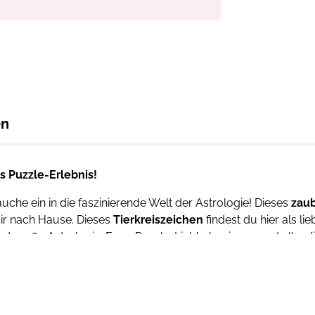
en
s Puzzle-Erlebnis!
che ein in die faszinierende Welt der Astrologie! Dieses
zaub
dir nach Hause. Dieses
Tierkreiszeichen
findest du hier als li
nd große Astrologie-Fans, Puzzle-Liebhaber:innen und alle, di