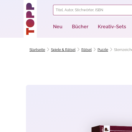
springen
Zur Hauptnavigation springen
Neu
Bücher
Kreativ-Sets
Startseite
Spiele & Rätsel
Rätsel
Puzzle
Sternzeich
Bildergalerie überspringen