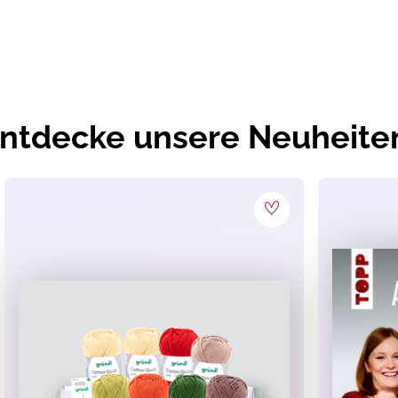
stag
ntdecke unsere Neuheite
nter 36 Monaten geeignet. Verschluckbare Kleinteile.