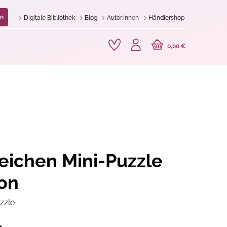
n
Digitale Bibliothek
Blog
Autor:innen
Händlershop
0,00 €
eichen Mini-Puzzle
on
zzle