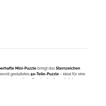
erhafte Mini-Puzzle
bringt das
Sternzeichen
ebevoll gestaltetes
50-Teile-Puzzle
– ideal für eine
e ein einzigartiges Geschenk mit persönlicher