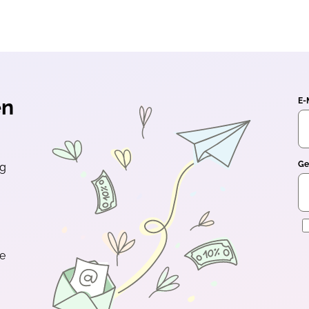
en
E-
Ge
ng
E
te