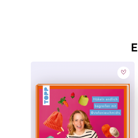
Anlass:
Einladung & Feste
, Geburt
Erscheinungs-
Oktober 2025
Monat:
Techniken:
Puzzeln
E
Themen:
Familie
, Puzzles
, Rätseln
Warnhinweise:
Achtung! Nicht für Kinder u
Erstickungsgefahr.
CE-Zeichen