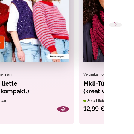
mmermann
Veronika Hug
illette
Midi-Tücher häke
v.kompakt.)
(kreativ.kompakt.
rbar
Sofort lieferbar
12,99 €