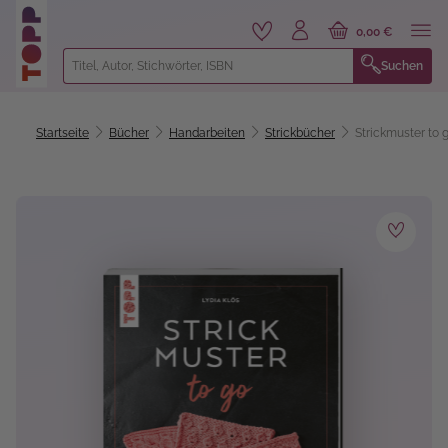
alt springen
0,00 €
Suchen
Startseite
Bücher
Handarbeiten
Strickbücher
Strickmuster to 
Bildergalerie überspringen