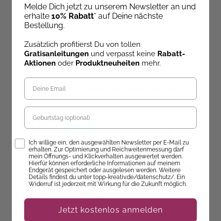
19,99 €
30,00 €
Melde Dich jetzt zu unserem Newsletter an und
erhalte
10% Rabatt
* auf Deine nächste
Bestellung.
Zusätzlich profitierst Du von tollen
Gratisanleitungen
und verpasst keine
Rabatt-
Aktionen
oder
Produktneuheiten
mehr.
Entdecke unsere Neuheiten!
Geburtstag
Opt-In
Ich willige ein, den ausgewählten Newsletter per E-Mail zu
erhalten. Zur Optimierung und Reichweitenmessung darf
mein Öffnungs- und Klickverhalten ausgewertet werden.
Hierfür können erforderliche Informationen auf meinem
Endgerät gespeichert oder ausgelesen werden. Weitere
Details findest du unter topp-kreativ.de/datenschutz/. Ein
Widerruf ist jederzeit mit Wirkung für die Zukunft möglich.
Jetzt kostenlos anmelden
Stefanie Schmidts
B