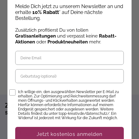
Doerthe Eisterlehner
Das große Zentangle-
B
Melde Dich jetzt zu unserem Newsletter an und
Buch 2
g
Lovely Lanyards häkeln
erhalte
10% Rabatt
* auf Deine nächste
Bestellung.
Ab dem 09.10.26
versandbereit
Sofort Lieferbar
ve
Zusätzlich profitierst Du von tollen
19,99 €
16,99 €
2
Gratisanleitungen
und verpasst keine
Rabatt-
Aktionen
oder
Produktneuheiten
mehr.
Geburtstag
Opt-In
Ich willige ein, den ausgewählten Newsletter per E-Mail zu
erhalten. Zur Optimierung und Reichweitenmessung darf
mein Öffnungs- und Klickverhalten ausgewertet werden.
Zum Newsletter anmelden und 10%
Hierfür können erforderliche Informationen auf meinem
Endgerät gespeichert oder ausgelesen werden. Weitere
sparen!*
Details findest du unter topp-kreativ.de/datenschutz/. Ein
Widerruf ist jederzeit mit Wirkung für die Zukunft möglich.
Sofort 10% Rabatt auf die nächste Bestellung
Exklusive Angebote erhalten
Jetzt kostenlos anmelden