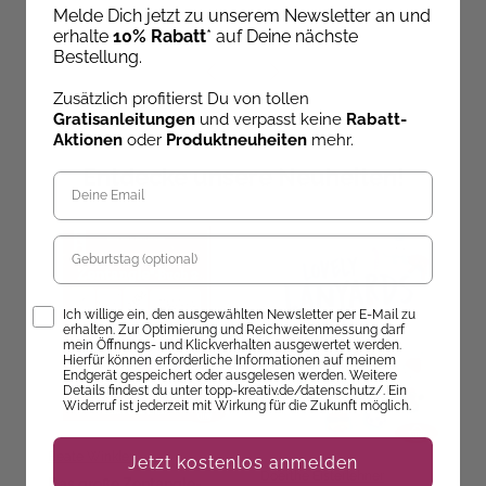
Melde Dich jetzt zu unserem Newsletter an und
erhalte
10% Rabatt
* auf Deine nächste
Bestellung.
Zusätzlich profitierst Du von tollen
Gratisanleitungen
und verpasst keine
Rabatt-
Aktionen
oder
Produktneuheiten
mehr.
Entdecke unsere Neuheiten!
Geburtstag
Opt-In
Ich willige ein, den ausgewählten Newsletter per E-Mail zu
erhalten. Zur Optimierung und Reichweitenmessung darf
mein Öffnungs- und Klickverhalten ausgewertet werden.
Hierfür können erforderliche Informationen auf meinem
Endgerät gespeichert oder ausgelesen werden. Weitere
Details findest du unter topp-kreativ.de/datenschutz/. Ein
Widerruf ist jederzeit mit Wirkung für die Zukunft möglich.
Beate Winkler
Jetzt kostenlos anmelden
Doerthe Eisterlehner
Das große Zentangle-
B