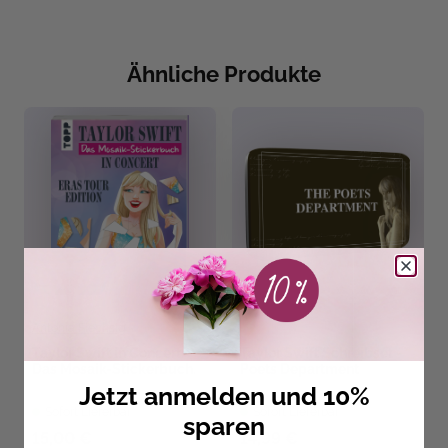
Ähnliche Produkte
Antonia Flechsig
Taylor Swift in Concert.
Taylor Swift Schreibset -
Das Mosaik-Stickerbuch.
Poets Department
Jetzt anmelden und 10%
Sofort Lieferbar
Sofort Lieferbar
sparen
15,00 €
14,99 €