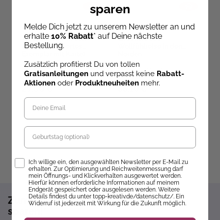
sparen
Melde Dich jetzt zu unserem Newsletter an und
erhalte
10% Rabatt
* auf Deine nächste
Wollfühlreise in den
Geschenkset
M
Bestellung.
Norden (Signiertes
Wollfühlreise in den
W
Exemplar mit Karte)
Norden
Zusätzlich profitierst Du von tollen
Ab dem 22.10.26
Ab dem 22.10.26
Gratisanleitungen
und verpasst keine
Rabatt-
versandbereit
versandbereit
ve
Aktionen
oder
Produktneuheiten
mehr.
29,00 €
86,10 €
5
Geburtstag
Opt-In
Ich willige ein, den ausgewählten Newsletter per E-Mail zu
erhalten. Zur Optimierung und Reichweitenmessung darf
mein Öffnungs- und Klickverhalten ausgewertet werden.
Hierfür können erforderliche Informationen auf meinem
Endgerät gespeichert oder ausgelesen werden. Weitere
Details findest du unter topp-kreativ.de/datenschutz/. Ein
Zum Newsletter anmelden und 10%
Widerruf ist jederzeit mit Wirkung für die Zukunft möglich.
sparen!*