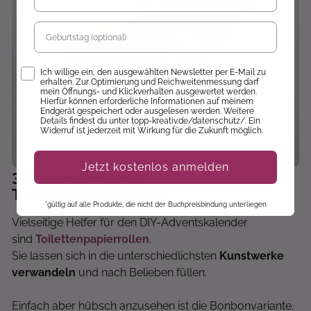
Geburtstag
Opt-In
Ich willige ein, den ausgewählten Newsletter per E-Mail zu
erhalten. Zur Optimierung und Reichweitenmessung darf
mein Öffnungs- und Klickverhalten ausgewertet werden.
Hierfür können erforderliche Informationen auf meinem
Endgerät gespeichert oder ausgelesen werden. Weitere
Details findest du unter topp-kreativ.de/datenschutz/. Ein
Widerruf ist jederzeit mit Wirkung für die Zukunft möglich.
Jetzt kostenlos anmelden
3
. Bastelideen aus
Toilettenpapierrollen
*gültig auf alle Produkte, die nicht der Buchpreisbindung unterliegen
Vielseitige Helfer für den DIY-Adventskalender
sind
Toilettenpapierrollen
.
Sie lassen sich in die unterschiedlichsten
Kunstwerke
verwandeln
und nach Belieben füllen.
Einfach aber hübsch anzusehen ist die Bonbonvariante.