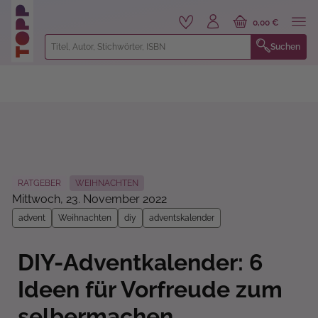
alt springen
0,00 €
Suchen
RATGEBER
WEIHNACHTEN
Mittwoch, 23. November 2022
advent
Weihnachten
diy
adventskalender
DIY-Adventkalender: 6
Ideen für Vorfreude zum
selbermachen