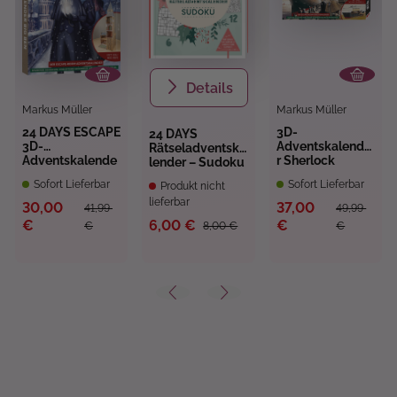
Details
Markus Müller
Markus Müller
24 DAYS ESCAPE
3D-
24 DAYS
3D-
Adventskalende
Rätseladventska
Adventskalende
r Sherlock
lender – Sudoku
r – Sherlock
Holmes und die
Sofort Lieferbar
Sofort Lieferbar
Produkt nicht
Holmes im
letzte Fahrt der
Schatten des
lieferbar
Titanic
30,00
37,00
41,99
49,99
Big Ben
€
6,00 €
€
€
8,00 €
€