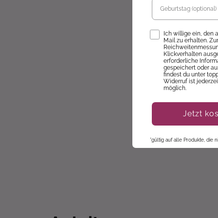
Opt-In
Ich willige ein, den
Mail zu erhalten. Z
Reichweitenmessung
Klickverhalten ausg
erforderliche Infor
gespeichert oder au
findest du unter top
Widerruf ist jederze
möglich.
Jetzt ko
*gültig auf alle Produkte, die