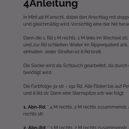
4
Anleitung
In Mint 48 M anschl, dabei den Anschlag mit dopp
und gleichmäßig wird. Vorsichtig eine der Nd hera
Dann die 1. Rd 1 M rechts, 1 M links im Wechsel str
und zur Rd schließen. Weiter im Rippenpatent arb, 
einhalten. Jeder Streifen ist 8 Rd breit.
Die Socke wird als Schlauch gearbeitet, da durch d
benötigt wird.
Die Farbfolge 3x str = 192 Rd. Alle Fäden bis auf P
und 8 Rd str. Dann eine Sternspitze arb wie folgt:
1. Abn-Rd:
* 4 M rechts, 2 M rechts zusammenstr, a
rechts str.
2. Abn-Rd:
* 3 M rechts, 2 M rechts zusammenstr, a