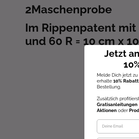
2
Maschenprobe
Im Rippenpatent mit
und 60 R = 10 cm x 
Jetzt a
10%
Melde Dich jetzt z
erhalte
10% Rabatt
Bestellung.
Zusätzlich profitier
Gratisanleitungen
Aktionen
oder
Pro