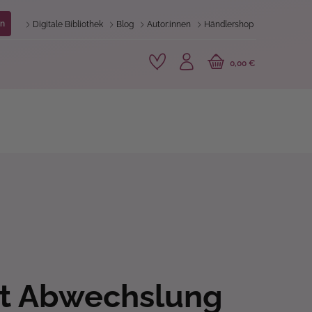
n
Digitale Bibliothek
Blog
Autor:innen
Händlershop
0,00 €
it Abwechslung