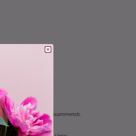
en
* fortlaufend wdh.
linke M der Vor-Rd links zusammenstr,