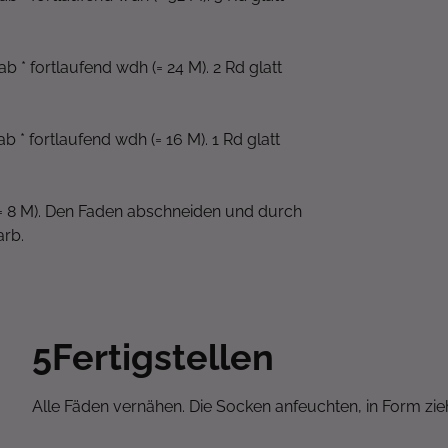
b * fortlaufend wdh (= 24 M). 2 Rd glatt
b * fortlaufend wdh (= 16 M). 1 Rd glatt
= 8 M). Den Faden abschneiden und durch
arb.
5
Fertigstellen
Alle Fäden vernähen. Die Socken anfeuchten, in Form zi