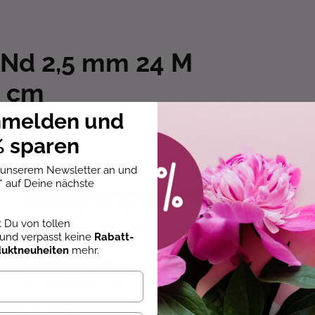
 Nd 2,5 mm 24 M
10 cm
nmelden und
 sparen
u unserem Newsletter an und
* auf Deine nächste
3
Rippenpatent in Rund
st Du von tollen
1. Rd (1. Fb)
: * 1 M rechts, 1 M mit 1 U links abheben, ab 
und verpasst keine
Rabatt-
duktneuheiten
mehr.
2. Rd (2. Fb)
: * 1 M mit 1 U links abheben, den U und die 
ab * fortlaufend wdh.