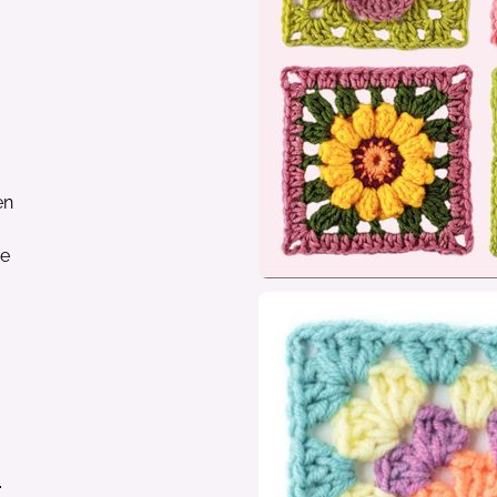
en
ne
r