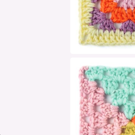
 ausgewählten Newsletter per E-
ur Optimierung und
 darf mein Öffnungs- und
ewertet werden. Hierfür können
mationen auf meinem Endgerät
sgelesen werden. Weitere Details
p-kreativ.de/datenschutz/. Ein
it mit Wirkung für die Zukunft
stenlos anmelden
,
 nicht der Buchpreisbindung unterliegen
.