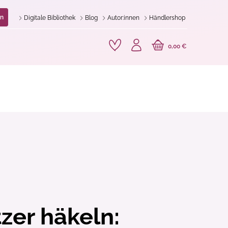
n
Digitale Bibliothek
Blog
Autor:innen
Händlershop
0,00 €
zer häkeln: