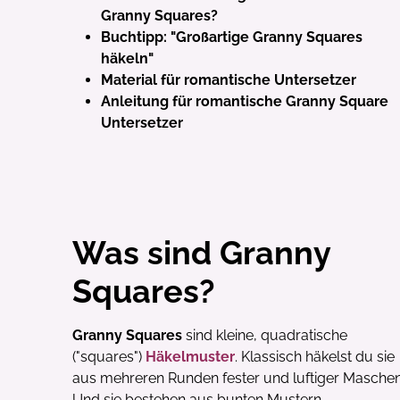
Granny Squares?
Buchtipp: "Großartige Granny Squares
häkeln"
Material für romantische Untersetzer
Anleitung für romantische Granny Square
Untersetzer
Jetzt a
10%
Melde Dich jetzt z
erhalte
10% Rabatt
Was sind Granny
Bestellung.
Squares?
Zusätzlich profitier
Gratisanleitungen
Aktionen
oder
Pro
Granny Squares
sind kleine, quadratische
("squares")
Häkelmuster
. Klassisch häkelst du sie
aus mehreren Runden fester und luftiger Maschen
Und sie bestehen aus bunten Mustern.