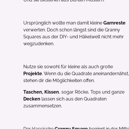
Opt-In
Ich willige ein, den
Ursprünglich wollte man damit kleine
Garnreste
Mail zu erhalten. Z
Reichweitenmessung
verwerten. Doch schon längst sind die Granny
Klickverhalten ausg
erforderliche Infor
Squares aus der DIY- und Häkelwelt nicht mehr
gespeichert oder au
wegzudenken.
findest du unter top
Widerruf ist jederze
möglich.
Nutze sie sowohl für kleine als auch große
Jetzt ko
Projekte
. Wenn du die Quadrate aneinandernähst
stehen dir die Möglichkeiten offen.
*gültig auf alle Produkte, die
Taschen, Kissen
, sogar Röcke, Tops und ganze
Decken
lassen sich aus den Quadraten
zusammensetzen.
Der klassische
Granny Square
beginnt in der Mitte