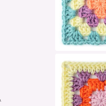
nmelden und
 sparen
u unserem Newsletter an und
* auf Deine nächste
st Du von tollen
und verpasst keine
Rabatt-
duktneuheiten
mehr.
.