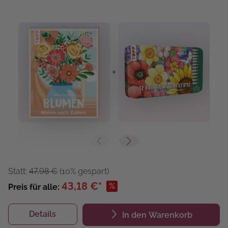
+
+
Statt:
47,98 €
(10% gespart)
43,18 €*
%
Preis für alle:
Details
In den Warenkorb