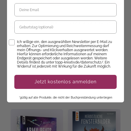
Mila Dierksen
Geburtstag
Super Cute Zeichnen mit
Colorful Surprise - Urlaub
Bobbie Goods
Sofort Lieferbar
Sofort Lieferbar
Opt-In
Ich willige ein, den ausgewählten Newsletter per E-Mail zu
erhalten. Zur Optimierung und Reichweitenmessung darf
16,00 €
13,99 €
mein Öffnungs- und Klickverhalten ausgewertet werden.
Hierfür können erforderliche Informationen auf meinem
Endgerät gespeichert oder ausgelesen werden. Weitere
Details findest du unter topp-kreativ.de/datenschutz/. Ein
Widerruf ist jederzeit mit Wirkung für die Zukunft möglich.
Jetzt kostenlos anmelden
Entdecke unsere Neuheiten!
*gültig auf alle Produkte, die nicht der Buchpreisbindung unterliegen