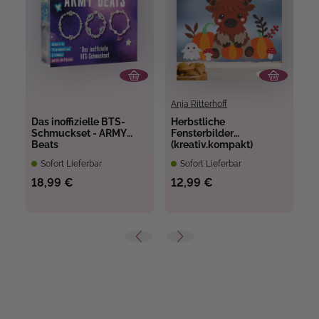
Anja Ritterhoff
Do
Das inoffizielle BTS-
Herbstliche
L
Schmuckset - ARMY
Fensterbilder
Beats
(kreativ.kompakt)
Sofort Lieferbar
Sofort Lieferbar
18,99 €
12,99 €
1