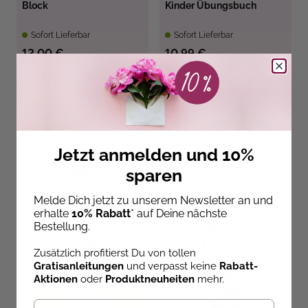
Block
Kinder Übungsbuch
Sofort Lieferbar
Sofort Lieferbar
12,00 €
10,99 €
Jetzt anmelden und 10%
Entdecke unsere Neuheiten!
sparen
Melde Dich jetzt zu unserem Newsletter an und
erhalte
10% Rabatt
* auf Deine nächste
Bestellung.
Zusätzlich profitierst Du von tollen
Gratisanleitungen
und verpasst keine
Rabatt-
Aktionen
oder
Produktneuheiten
mehr.