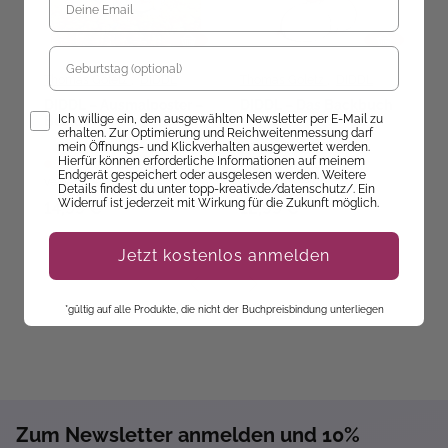
Geburtstag
Thomas Goletz
,
DIDDL
Thomas Goletz
,
DIDDL
T
DIDDL – Ausmalposter –
DIDDL – Das Backbuch
D
Opt-In
Ich willige ein, den ausgewählten Newsletter per E-Mail zu
Beste Freunde
A
erhalten. Zur Optimierung und Reichweitenmessung darf
mein Öffnungs- und Klickverhalten ausgewertet werden.
Hierfür können erforderliche Informationen auf meinem
Ab dem 12.11.26
Ab dem 12.11.26
Endgerät gespeichert oder ausgelesen werden. Weitere
versandbereit
versandbereit
ve
Details findest du unter topp-kreativ.de/datenschutz/. Ein
Widerruf ist jederzeit mit Wirkung für die Zukunft möglich.
14,99 €
12,99 €
1
Jetzt kostenlos anmelden
*gültig auf alle Produkte, die nicht der Buchpreisbindung unterliegen
Zum Newsletter anmelden und 10%