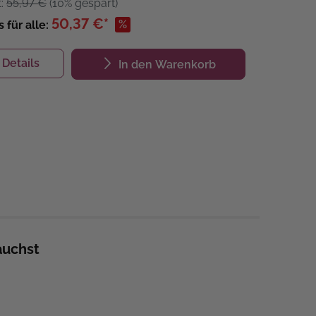
t:
55,97 €
(10% gespart)
50,37 €*
%
s für alle:
Details
In den Warenkorb
auchst