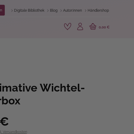
n
Digitale Bibliothek
Blog
Autor:innen
Händlershop
0,00 €
timative Wichtel-
rbox
 €
gl. Versandkosten