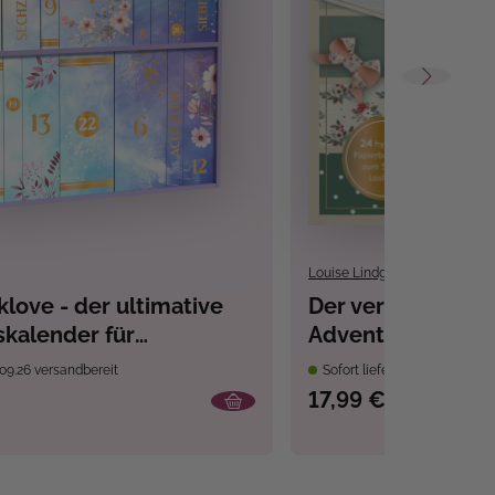
Louise Lindgrün
love - der ultimative
Der verbastelbar
kalender für
Adventskalender:
fans
Advent. Papierde
09.26 versandbereit
Sofort lieferbar
Ausschneiden, Ve
17,99 €
Dekorieren.