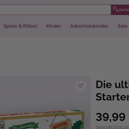
Suche
Spiele & Rätsel
Kinder
Adventskalender
Sale
Die ul
Starte
39,99
Preise inkl. MwSt. zz