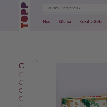
springen
Zur Hauptnavigation springen
Neu
Bücher
Kreativ-Sets
Bildergalerie überspringen