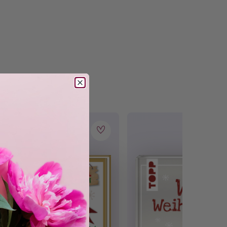
t dir im Nu eine zauberhafte Atmosphäre.