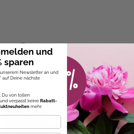
ie Gestaltung deiner Wichtelwelt
n Eingang. Mit dem passenden Material zur Umsetzung geling
Ähnliche Produkte
riefpapieren.
nmelden und
 sparen
u unserem Newsletter an und
* auf Deine nächste
essoires
st Du von tollen
und verpasst keine
Rabatt-
duktneuheiten
mehr.