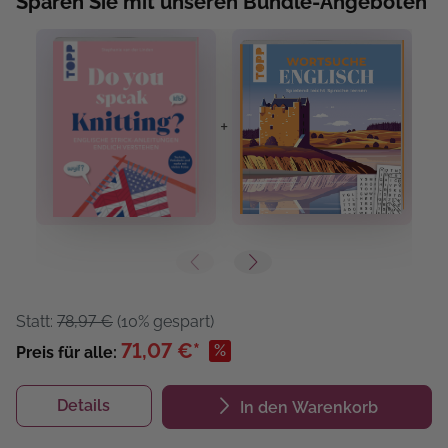
Sparen Sie mit unseren Bundle-Angeboten
+
+
Statt:
78,97 €
(10% gespart)
71,07 €*
%
Preis für alle:
Details
In den Warenkorb