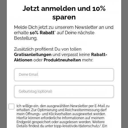
Jetzt anmelden und 10%
Kristin Joél
,
Brigitte Zimmermann
,
sparen
Strickspaß mit Peppa
Romantische Socken
Wutz
stricken
Melde Dich jetzt zu unserem Newsletter an und
erhalte
10% Rabatt
* auf Deine nächste
Sofort Lieferbar
Sofort Lieferbar
Bestellung.
19,99 €
22,00 €
Zusätzlich profitierst Du von tollen
Gratisanleitungen
und verpasst keine
Rabatt-
Aktionen
oder
Produktneuheiten
mehr.
Geburtstag
Entdecke unsere Neuheiten!
Opt-In
Ich willige ein, den ausgewählten Newsletter per E-Mail zu
erhalten. Zur Optimierung und Reichweitenmessung darf
mein Öffnungs- und Klickverhalten ausgewertet werden.
Hierfür können erforderliche Informationen auf meinem
Endgerät gespeichert oder ausgelesen werden. Weitere
Details findest du unter topp-kreativ.de/datenschutz/. Ein