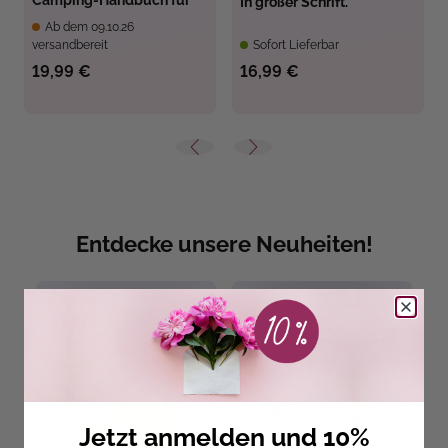
Camping-Handbuch für
In großer Schrift.
die Rente
Ab dem 09.10.26
versandbereit
Sofort Lieferbar
19,99 €
16,99 €
Entdecke unsere Neuheiten!
Jetzt anmelden und 10%