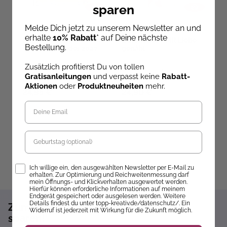
sparen
Melde Dich jetzt zu unserem Newsletter an und
erhalte
10% Rabatt
* auf Deine nächste
Daphne's Diary -
Burda Kids – Mit Liebe
J
Bestellung.
Taschenkalender 2027
genäht
B
Zusätzlich profitierst Du von tollen
Ab dem 10.09.26
Ab dem 10.09.26
Gratisanleitungen
und verpasst keine
Rabatt-
versandbereit
versandbereit
ve
Aktionen
oder
Produktneuheiten
mehr.
24,95 €
24,90 €
1
Geburtstag
Opt-In
Ich willige ein, den ausgewählten Newsletter per E-Mail zu
erhalten. Zur Optimierung und Reichweitenmessung darf
mein Öffnungs- und Klickverhalten ausgewertet werden.
Hierfür können erforderliche Informationen auf meinem
Endgerät gespeichert oder ausgelesen werden. Weitere
Details findest du unter topp-kreativ.de/datenschutz/. Ein
Zum Newsletter anmelden und 10%
Widerruf ist jederzeit mit Wirkung für die Zukunft möglich.
sparen!*