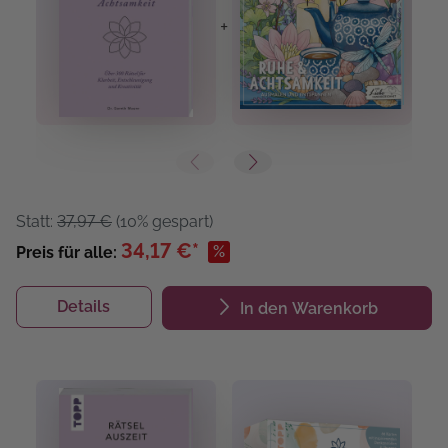
+
+
Statt:
37,97 €
(10% gespart)
34,17 €*
%
Preis für alle:
Details
In den Warenkorb