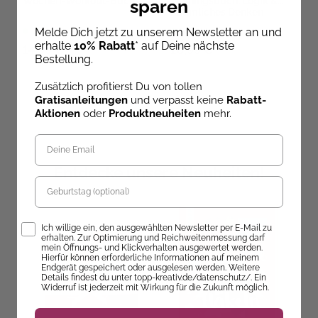
Wochen-Workout-Buch
Trainingsbuch: Logik &
sparen
Räumliches Denken
Melde Dich jetzt zu unserem Newsletter an und
Sofort Lieferbar
Sofort Lieferbar
erhalte
10% Rabatt
* auf Deine nächste
14,99 €
10,99 €
Bestellung.
Zusätzlich profitierst Du von tollen
Gratisanleitungen
und verpasst keine
Rabatt-
Aktionen
oder
Produktneuheiten
mehr.
Entdecke unsere Neuheiten!
Geburtstag
Opt-In
Ich willige ein, den ausgewählten Newsletter per E-Mail zu
erhalten. Zur Optimierung und Reichweitenmessung darf
mein Öffnungs- und Klickverhalten ausgewertet werden.
Hierfür können erforderliche Informationen auf meinem
Endgerät gespeichert oder ausgelesen werden. Weitere
Details findest du unter topp-kreativ.de/datenschutz/. Ein
Widerruf ist jederzeit mit Wirkung für die Zukunft möglich.