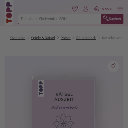
alt springen
0,00 €
Suchen
Startseite
Spiele & Rätsel
Rätsel
Rätseltrends
RätselAuszeit – 
Bildergalerie überspringen