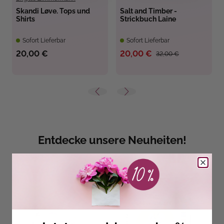
Skandi Løve. Tops und
Salt and Timber -
Shirts
Strickbuch Laine
Sofort Lieferbar
Sofort Lieferbar
20,00 €
20,00 €
32,00 €
Entdecke unsere Neuheiten!