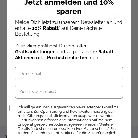
Jetzt anmelden und 10%
sparen
Melde Dich jetzt zu unserem Newsletter an und
erhalte
10% Rabatt
* auf Deine nächste
Veronika Hug
Thomas Goletz
,
DIDDL
Ga
Bestellung.
Geschenkset
Die bunte Welt von
S
Multimuster-Tuch mit
DIDDL und seinen
P
Bobbel stricken (Knit-
Freunden - Das kleine
K
Zusätzlich profitierst Du von tollen
Along 2026)
Aquarell-Set
M
Gratisanleitungen
und verpasst keine
Rabatt-
Ab dem 24.09.26
Ab dem 12.11.26
A
Aktionen
oder
Produktneuheiten
mehr.
versandbereit
versandbereit
ve
A
(
39,95 €
12,99 €
1
Geburtstag
Opt-In
Ich willige ein, den ausgewählten Newsletter per E-Mail zu
erhalten. Zur Optimierung und Reichweitenmessung darf
mein Öffnungs- und Klickverhalten ausgewertet werden.
Hierfür können erforderliche Informationen auf meinem
Endgerät gespeichert oder ausgelesen werden. Weitere
Details findest du unter topp-kreativ.de/datenschutz/. Ein
Widerruf ist jederzeit mit Wirkung für die Zukunft möglich.
Zum Newsletter anmelden und 10%