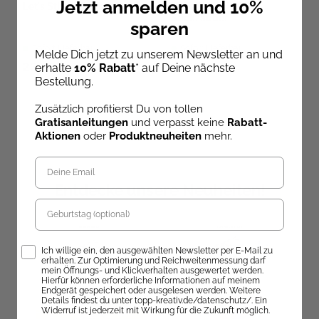
Jetzt anmelden und 10%
Let's Stitch Flowers
Häkelfreunde &
Stickzauber
sparen
Sofort Lieferbar
Sofort Lieferbar
Melde Dich jetzt zu unserem Newsletter an und
22,00 €
19,99 €
erhalte
10% Rabatt
* auf Deine nächste
Bestellung.
Zusätzlich profitierst Du von tollen
Gratisanleitungen
und verpasst keine
Rabatt-
Aktionen
oder
Produktneuheiten
mehr.
Entdecke unsere Neuheiten!
Geburtstag
Opt-In
Ich willige ein, den ausgewählten Newsletter per E-Mail zu
erhalten. Zur Optimierung und Reichweitenmessung darf
mein Öffnungs- und Klickverhalten ausgewertet werden.
Hierfür können erforderliche Informationen auf meinem
Endgerät gespeichert oder ausgelesen werden. Weitere
Details findest du unter topp-kreativ.de/datenschutz/. Ein
Widerruf ist jederzeit mit Wirkung für die Zukunft möglich.