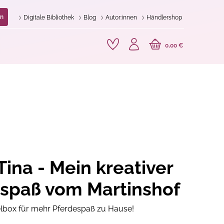
n
Digitale Bibliothek
Blog
Autor:innen
Händlershop
0,00 €
Tina - Mein kreativer
spaß vom Martinshof
elbox für mehr Pferdespaß zu Hause!