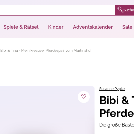
Suche
Spiele & Rätsel
Kinder
Adventskalender
Sale
Bibi & Tina - Mein kreativer Pferdespaß vom Martinshof
Susanne Pypke
Bibi & 
Pferde
Die große Bast