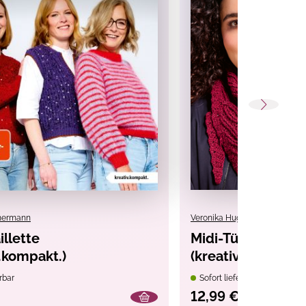
mmermann
Veronika Hug
illette
Midi-Tücher häke
v.kompakt.)
(kreativ.kompakt.
rbar
Sofort lieferbar
12,99 €