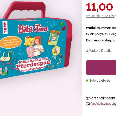
11,00
Preise inkl. MwSt. zz
Produktnummer:
18
ISBN:
400774218602
Erscheinungstag:
12
Weitere Details
Sofort Lieferbar
Versandkostenfr
Zusätzliches di