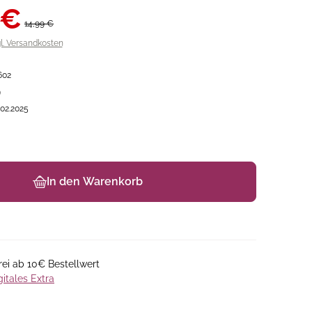
 €
14,99 €
gl. Versandkosten
602
9
.02.2025
In den Warenkorb
ei ab 10€ Bestellwert
gitales Extra