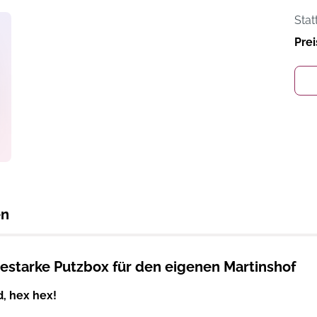
Stat
Prei
en
destarke Putzbox für den eigenen Martinshof
d, hex hex!