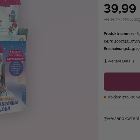
39,99
Preise inkl. MwSt. zz
Produktnummer:
18
ISBN:
4007742187309
Erscheinungstag:
27
Weitere Details
Ab dem 27.08.26 ve
Versandkostenfr