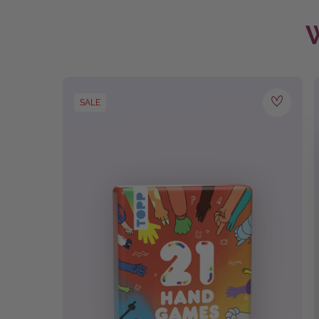
CE-Zeichen
W
SALE