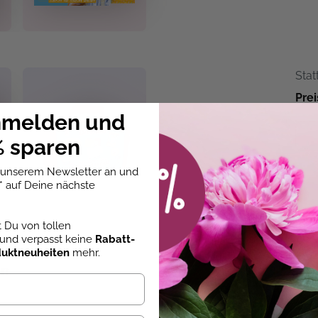
Stat
Prei
nmelden und
+
 sparen
u unserem Newsletter an und
* auf Deine nächste
st Du von tollen
und verpasst keine
Rabatt-
duktneuheiten
mehr.
en