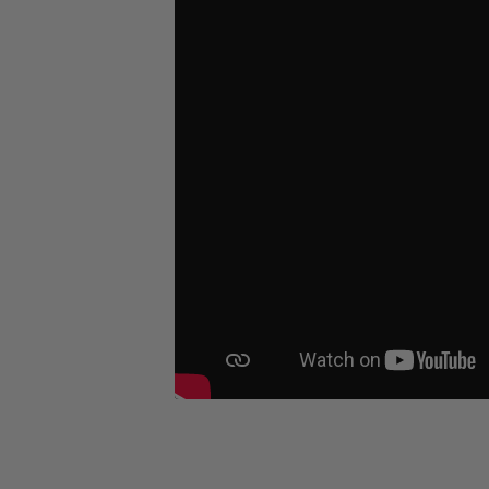
Altersempfehlung: ab 7 Jahren
Anlass:
Advent & Weihnachten
, Nikol
Erscheinungs-
August 2026
Monat:
Lesealter:
ab 7 Jahren
Material:
Material-Mix
Techniken:
Basteln
, Spielen
, Verzieren
Themen:
Adventskalender
, Kinder, Kin
Warnhinweise:
Achtung! Nicht für Kinder unt
Kanten und Spitzen. Verletzun
Achtung! Nicht für Kinder unte
Erstickungsgefahr.