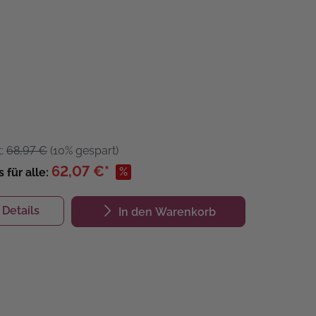
t:
68,97 €
(10% gespart)
62,07 €*
%
s für alle:
Details
In den Warenkorb