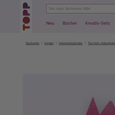
springen
Zur Hauptnavigation springen
Neu
Bücher
Kreativ-Sets
Startseite
Kinder
Adventskalender
Türchen-Adventska
Bildergalerie überspringen