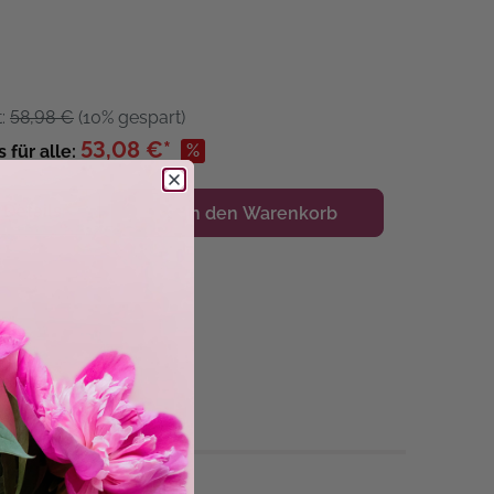
t:
58,98 €
(10% gespart)
53,08 €*
%
s für alle:
Details
In den Warenkorb