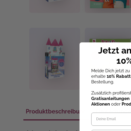
Jetzt a
+
10%
Melde Dich jetzt z
erhalte
10% Rabatt
Bestellung.
Zusätzlich profitier
Gratisanleitungen
Aktionen
oder
Pro
Produktbeschreibung
Bewertung