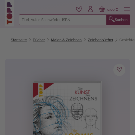
alt springen
0,00 €
Suchen
Startseite
Bücher
Malen & Zeichnen
Zeichenbücher
Gesichte
Bildergalerie überspringen