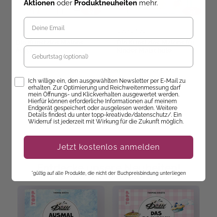
Aktionen
oder
Produktneuheiten
mehr.
Gecko Keck
Die Kunst des Malens
Die Kunst des Malens für
Geburtstag
Acryl
Kinder Malschule
Sofort Lieferbar
Sofort Lieferbar
Opt-In
Ich willige ein, den ausgewählten Newsletter per E-Mail zu
22,00 €
16,99 €
erhalten. Zur Optimierung und Reichweitenmessung darf
mein Öffnungs- und Klickverhalten ausgewertet werden.
Hierfür können erforderliche Informationen auf meinem
Endgerät gespeichert oder ausgelesen werden. Weitere
Details findest du unter topp-kreativ.de/datenschutz/. Ein
Widerruf ist jederzeit mit Wirkung für die Zukunft möglich.
Jetzt kostenlos anmelden
Entdecke unsere Neuheiten!
*gültig auf alle Produkte, die nicht der Buchpreisbindung unterliegen