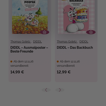
Thomas Goletz
,
DIDDL
Thomas Goletz
,
DIDDL
T
DIDDL – Ausmalposter –
DIDDL – Das Backbuch
D
Beste Freunde
A
Ab dem 12.11.26
Ab dem 12.11.26
versandbereit
versandbereit
ve
14,99 €
12,99 €
1