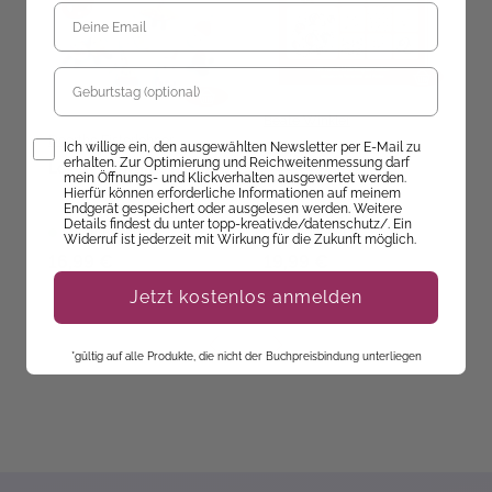
Geburtstag
Beate Winkler
Doerthe Eisterlehner
Opt-In
Das große Zentangle-
M
Ich willige ein, den ausgewählten Newsletter per E-Mail zu
erhalten. Zur Optimierung und Reichweitenmessung darf
Buch 2
u
Lovely Lanyards häkeln
mein Öffnungs- und Klickverhalten ausgewertet werden.
A
Hierfür können erforderliche Informationen auf meinem
B
Endgerät gespeichert oder ausgelesen werden. Weitere
Ab dem 09.10.26
Details findest du unter topp-kreativ.de/datenschutz/. Ein
Sofort Lieferbar
versandbereit
ve
Widerruf ist jederzeit mit Wirkung für die Zukunft möglich.
16,99 €
19,99 €
5
Jetzt kostenlos anmelden
*gültig auf alle Produkte, die nicht der Buchpreisbindung unterliegen