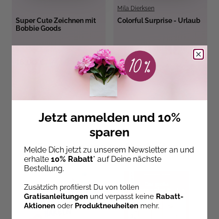
Mila Dierksen
Super Cute Zeichnen mit
Colorful Surprise - Urlaub
Bobbie Goods
Sofort Lieferbar
Sofort Lieferbar
16,00 €
13,99 €
Jetzt anmelden und 10%
sparen
Entdecke unsere Neuheiten!
Melde Dich jetzt zu unserem Newsletter an und
erhalte
10% Rabatt
* auf Deine nächste
Bestellung.
Zusätzlich profitierst Du von tollen
Gratisanleitungen
und verpasst keine
Rabatt-
Aktionen
oder
Produktneuheiten
mehr.