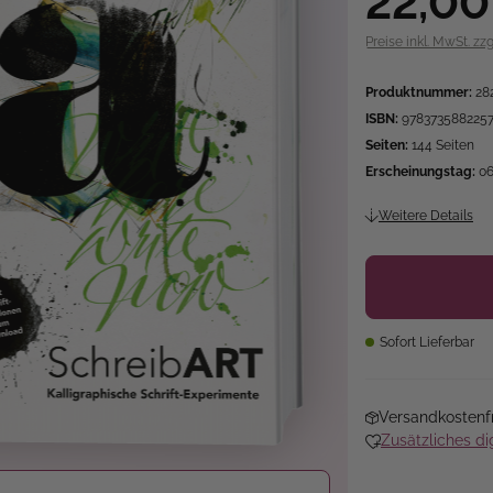
22,00
Preise inkl. MwSt. zz
Produktnummer:
28
ISBN:
978373588225
Seiten:
144 Seiten
Erscheinungstag:
06
Weitere Details
Sofort Lieferbar
Versandkostenfr
Zusätzliches di