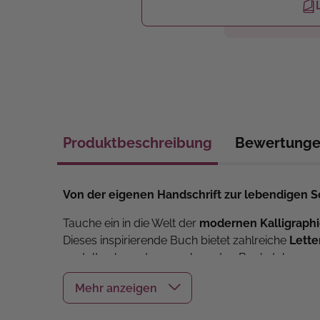
Produktbeschreibung
Bewertung
Von der eigenen Handschrift zur lebendigen S
Tauche ein in die Welt der
modernen Kalligraph
Dieses inspirierende Buch bietet zahlreiche
Lette
gestalten kannst – von eleganten Buchstabenvar
Die renommierte Schriftkünstlerin Sigrid Artmann 
erzielst. Zusätzlich erhältst du
Übungsblätter z