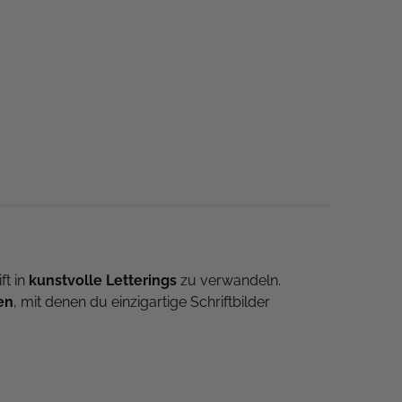
ft in
kunstvolle Letterings
zu verwandeln.
en
, mit denen du einzigartige Schriftbilder
ventionellen Untergründen
faszinierende Effekte
eren und deine Kalligraphie-Fähigkeiten zu