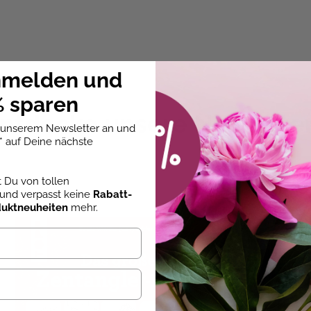
ahrene:r Kalligraph:in – dieses Buch ist dein perfekter Begleit
nmelden und
ür kunstvolle Schriftbilder
 sparen
en Materialien
ntdecke unsere Neuheite
bübungen und
Street-Art-Techniken
u unserem Newsletter an und
r Inspiration
* auf Deine nächste
st Du von tollen
und verpasst keine
Rabatt-
duktneuheiten
mehr.
r 4/0