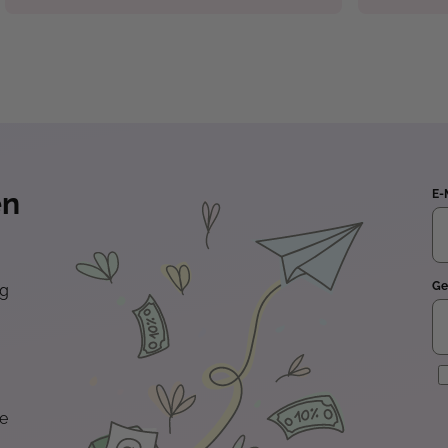
en
E-
Ge
ng
E
te