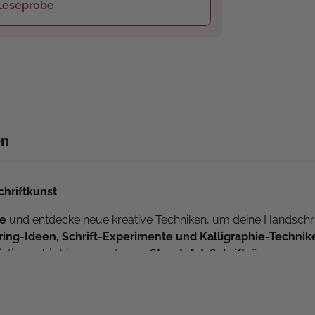
Leseprobe
en
chriftkunst
ie
und entdecke neue kreative Techniken, um deine Handschri
ring-Ideen, Schrift-Experimente und Kalligraphie-Technik
iationen bis hin zu modernen
Street-Art-Schriftzügen
.
zeigt dir, wie du mit
Tinte, Feder, Acrylmarkern und unkon
um Download
, die dir helfen, verschiedene Alphabete zu varii