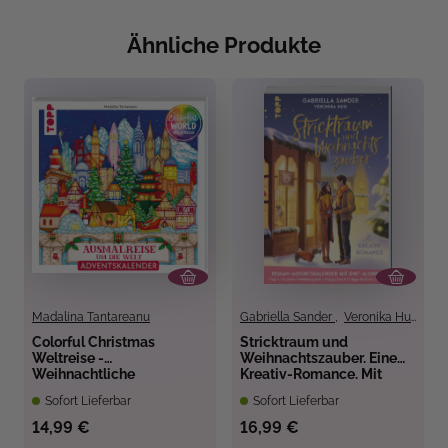
Ähnliche Produkte
Madalina Tantareanu
Gabriella Sander
,
Veronika Hug
Colorful Christmas
Stricktraum und
Weltreise -
Weihnachtszauber. Eine
Weihnachtliche
Kreativ-Romance. Mit
Ausmalreise um die Welt
Multimuster-Tuch-Knit-
Sofort Lieferbar
Sofort Lieferbar
Along.
Adventskalenderbuch
14,99 €
16,99 €