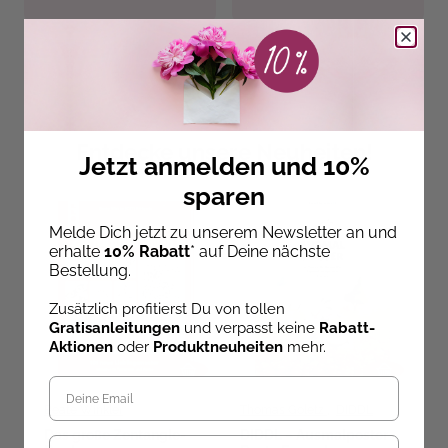
Entdecke unsere Neuheiten!
Jetzt anmelden und 10%
sparen
Melde Dich jetzt zu unserem Newsletter an und
erhalte
10% Rabatt
* auf Deine nächste
Bestellung.
Zusätzlich profitierst Du von tollen
Gratisanleitungen
und verpasst keine
Rabatt-
Aktionen
oder
Produktneuheiten
mehr.
Beate Winkler
Thomas Goletz
,
DIDDL
Das große Zentangle-
DIDDL – Ausmalposter –
B
Geburtstag