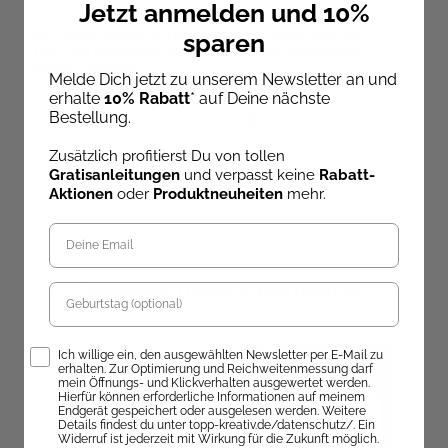
Jetzt anmelden und 10%
Juliana Dörstel
,
Lillian Hart
,
Marisa Hart
Juliana Dörstel
,
Lillian Hart
,
Marisa
Der große magische Haus-
Das inoffizielle Harry
sparen
Test. Das inoffizielle Harry
Potter-Rätselbuch
Potter Testbuch
Melde Dich jetzt zu unserem Newsletter an und
Sofort Lieferbar
Sofort Lieferbar
erhalte
10% Rabatt
* auf Deine nächste
Bestellung.
13,99 €
18,00 €
Zusätzlich profitierst Du von tollen
Gratisanleitungen
und verpasst keine
Rabatt-
Aktionen
oder
Produktneuheiten
mehr.
Entdecke unsere Neuheiten!
Geburtstag
Opt-In
Ich willige ein, den ausgewählten Newsletter per E-Mail zu
erhalten. Zur Optimierung und Reichweitenmessung darf
mein Öffnungs- und Klickverhalten ausgewertet werden.
Hierfür können erforderliche Informationen auf meinem
Endgerät gespeichert oder ausgelesen werden. Weitere
Details findest du unter topp-kreativ.de/datenschutz/. Ein
Widerruf ist jederzeit mit Wirkung für die Zukunft möglich.