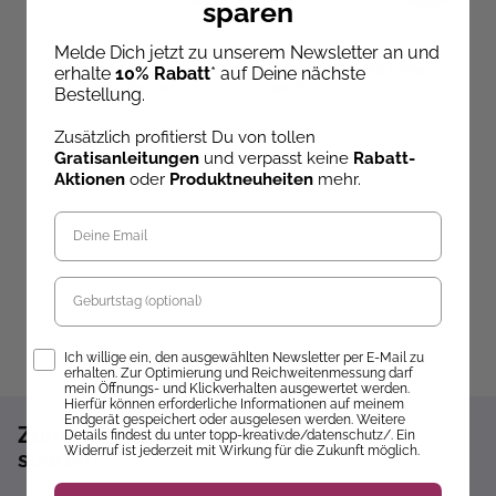
sparen
Melde Dich jetzt zu unserem Newsletter an und
D
Daphne's Diary -
Burda Kids – Mit Liebe
erhalte
10% Rabatt
* auf Deine nächste
Taschenkalender 2027
genäht
D
Bestellung.
1
L
Zusätzlich profitierst Du von tollen
Ab dem 10.09.26
Ab dem 10.09.26
versandbereit
versandbereit
Gratisanleitungen
und verpasst keine
Rabatt-
Aktionen
oder
Produktneuheiten
mehr.
24,95 €
24,90 €
1
Geburtstag
Opt-In
Ich willige ein, den ausgewählten Newsletter per E-Mail zu
erhalten. Zur Optimierung und Reichweitenmessung darf
mein Öffnungs- und Klickverhalten ausgewertet werden.
Hierfür können erforderliche Informationen auf meinem
Endgerät gespeichert oder ausgelesen werden. Weitere
Zum Newsletter anmelden und 10%
Details findest du unter topp-kreativ.de/datenschutz/. Ein
Widerruf ist jederzeit mit Wirkung für die Zukunft möglich.
sparen!*