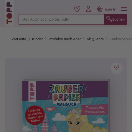
alt springen
0,00 €
Suchen
Startseite
Kinder
Produkte nach Alter
Ab 3 Jahre
Zauberpapier
Bildergalerie überspringen