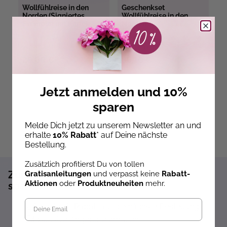
Wollfühlreise in den
Geschenkset
M
Norden (Signiertes
Wollfühlreise in den
W
Exemplar mit Karte)
Norden
Ab dem 22.10.26
Ab dem 22.10.26
versandbereit
versandbereit
ve
29,00 €
86,10 €
5
Jetzt anmelden und 10%
sparen
Melde Dich jetzt zu unserem Newsletter an und
erhalte
10% Rabatt
* auf Deine nächste
Bestellung.
Zusätzlich profitierst Du von tollen
Zum Newsletter anmelden und 10%
Gratisanleitungen
und verpasst keine
Rabatt-
Aktionen
oder
Produktneuheiten
mehr.
sparen!*
Sofort 10% Rabatt auf die nächste Bestellung
Exklusive Angebote erhalten