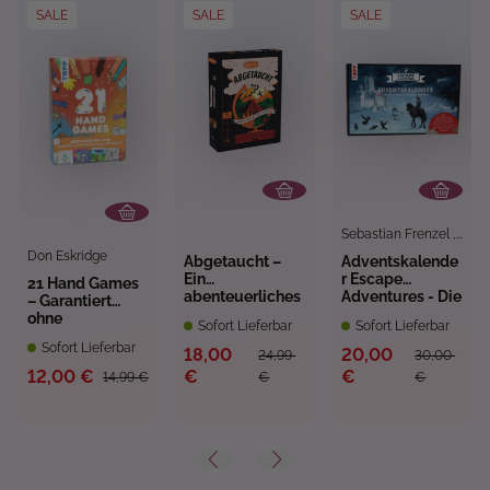
SALE
SALE
SALE
Sebastian Frenzel
,
Kris
Don Eskridge
Abgetaucht –
Adventskalende
Ein
r Escape
21 Hand Games
abenteuerliches
Adventures - Die
– Garantiert
Escape-Spiel.
geheimnisvolle
ohne
Sofort Lieferbar
Sofort Lieferbar
Verschollen in
Burg
Schnickschnack
Sofort Lieferbar
Südamerika!
oder Schnuck!
18,00
20,00
24,99
30,00
12,00 €
€
€
14,99 €
€
€