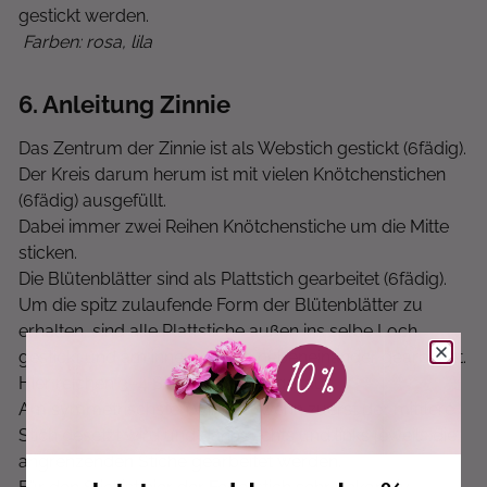
gestickt werden.
Farben: rosa, lila
6
. Anleitung Zinnie
Das Zentrum der Zinnie ist als Webstich gestickt (6fädig).
Der Kreis darum herum ist mit vielen Knötchenstichen
(6fädig) ausgefüllt.
Dabei immer zwei Reihen Knötchenstiche um die Mitte
sticken.
Die Blütenblätter sind als Plattstich gearbeitet (6fädig).
Um die spitz zulaufende Form der Blütenblätter zu
erhalten, sind alle Plattstiche außen ins selbe Loch
gestickt und am inneren Kreis nebeneinander gearbeitet.
Hier reichen 3–4 Stiche in der Regel aus.
Am symmetrischsten wird es, wenn zuerst der mittlere
Stich gesetzt wird und dann rechts und links jeweils die
angrenzenden Stiche gearbeitet werden.