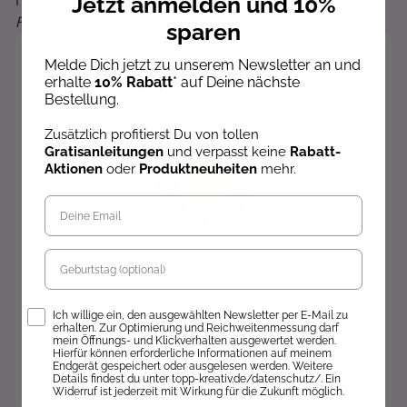
Jetzt anmelden und 10%
Für den Stiel ist hier der Federstich sehr dekorativ.
Farben: gelb, hellgelb, rosa, dunkelrosa, mittelgrün
sparen
Melde Dich jetzt zu unserem Newsletter an und
erhalte
10% Rabatt
* auf Deine nächste
Bestellung.
Zusätzlich profitierst Du von tollen
Gratisanleitungen
und verpasst keine
Rabatt-
Aktionen
oder
Produktneuheiten
mehr.
Geburtstag
Opt-In
Ich willige ein, den ausgewählten Newsletter per E-Mail zu
erhalten. Zur Optimierung und Reichweitenmessung darf
mein Öffnungs- und Klickverhalten ausgewertet werden.
Hierfür können erforderliche Informationen auf meinem
Endgerät gespeichert oder ausgelesen werden. Weitere
Details findest du unter topp-kreativ.de/datenschutz/. Ein
Widerruf ist jederzeit mit Wirkung für die Zukunft möglich.