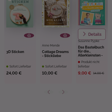
Details
Susanne Pypke
Anne Mende
Das Bastelbuch
für die
3D Sticken
Cottage Dreams
Allerkleinsten -
- Stickliebe
Wolle und Stoff
Produkt nicht
Sofort Lieferbar
Sofort Lieferbar
lieferbar
24,00 €
10,00 €
9,00 €
14,00 €