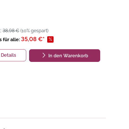
t:
38,98 €
(10% gespart)
35,08 €*
%
s für alle:
Details
In den Warenkorb