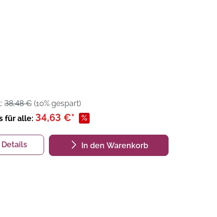
t:
38,48 €
(10% gespart)
34,63 €*
%
s für alle:
Details
In den Warenkorb