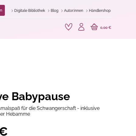
n
Digitale Bibliothek
Blog
Autor:innen
Händlershop
0,00 €
ve Babypause
malspaß für die Schwangerschaft - inklusive
iner Hebamme
 €