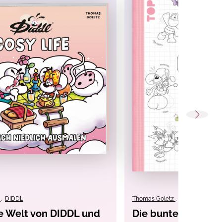
z
,
DIDDL
Thomas Goletz
,
DIDDL
e Welt von DIDDL und
Die bunte Welt vo