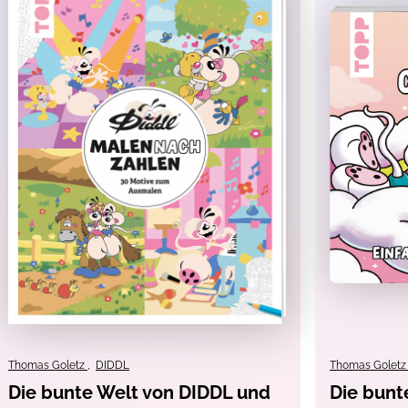
ver 4/4
e
, Filzstifte
, Fineliner
i, Malen
, Mischtechniken
, Rätseln
, Zeichnen
schaft
Thomas Goletz
,
DIDDL
Thomas Golet
Die bunte Welt von DIDDL und
Die bunt