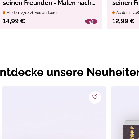
seinen Freunden - Malen nach
seinen F
Zahlen
Life
Ab dem 27.08.26 versandbereit
Ab dem 27.08
14,99 €
12,99 €
ntdecke unsere Neuheite