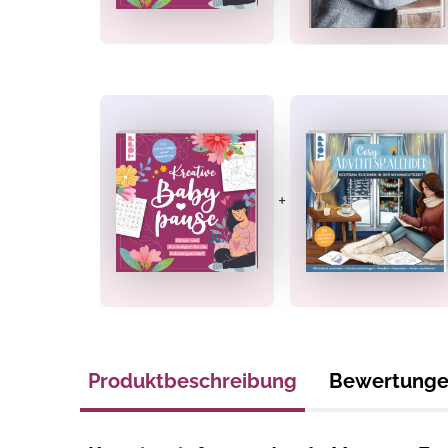
Jetzt a
+
10%
Melde Dich jetzt z
erhalte
10% Rabatt
Bestellung.
Zusätzlich profitier
Gratisanleitungen
Aktionen
oder
Pro
Produktbeschreibung
Bewertung