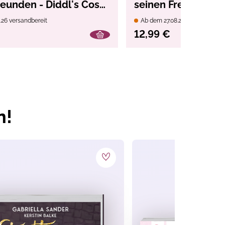
reunden - Diddl's Cosy
seinen Freunden - D
Zeichenbuch
.26 versandbereit
Ab dem 27.08.26 versandbereit
12,99 €
n!