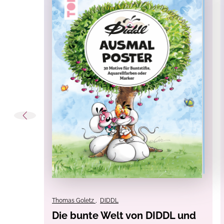
Anlass:
Geburt & Taufe
Einbandart:
Softcover
, Softco
Erscheinungs-Monat:
September 2025
Material:
Bleistifte
, Buntstift
Techniken:
Ausmalen
, Malere
Themen:
Baby & Schwanger
Warnhinweise:
nicht erforderlich.
Thomas Goletz
,
DIDDL
Die bunte Welt von DIDDL und