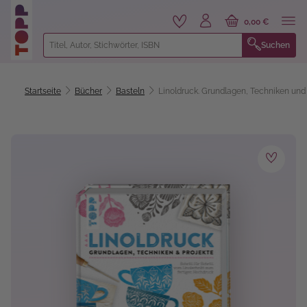
alt springen
0,00 €
Suchen
Startseite
Bücher
Basteln
Linoldruck. Grundlagen, Techniken und
Bildergalerie überspringen