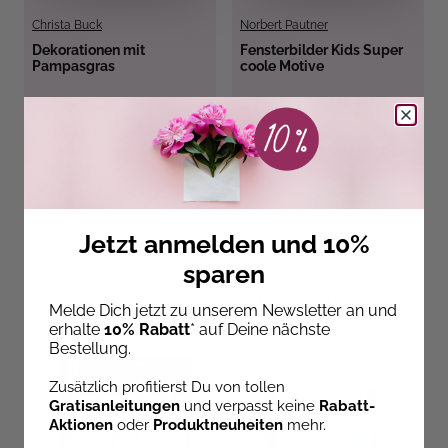
Christa Buck
Norbert Pautner
Dekorationen mit
Fensterbilder Kids Super
Pampasgras
coole Motive
Sofort Lieferbar
Sofort Lieferbar
6,00 €
6,00 €
10,00 €
8,99 €
Jetzt anmelden und 10%
sparen
Entdecke unsere Neuheiten!
Melde Dich jetzt zu unserem Newsletter an und
erhalte
10% Rabatt
* auf Deine nächste
Bestellung.
Zusätzlich profitierst Du von tollen
Gratisanleitungen
und verpasst keine
Rabatt-
Aktionen
oder
Produktneuheiten
mehr.