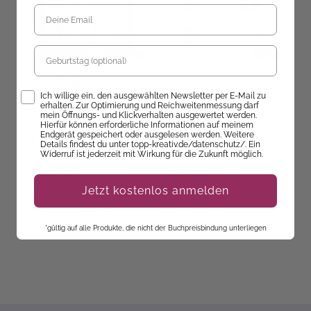
Geburtstag
Beate Winkler
Opt-In
Lo
Ich willige ein, den ausgewählten Newsletter per E-Mail zu
Das große Zentangle-
My Booklove - der
erhalten. Zur Optimierung und Reichweitenmessung darf
Buch 2
ultimative
D
mein Öffnungs- und Klickverhalten ausgewertet werden.
Adventskalender für
A
Hierfür können erforderliche Informationen auf meinem
Bücherfans
K
Endgerät gespeichert oder ausgelesen werden. Weitere
Ab dem 09.10.26
Ab dem 10.09.26
Details findest du unter topp-kreativ.de/datenschutz/. Ein
P
versandbereit
versandbereit
Widerruf ist jederzeit mit Wirkung für die Zukunft möglich.
A
V
19,99 €
59,99 €
1
D
Jetzt kostenlos anmelden
*gültig auf alle Produkte, die nicht der Buchpreisbindung unterliegen