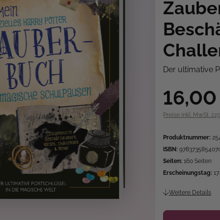
Zaube
Beschä
Chall
Der ultimative 
16,00
Preise inkl. MwSt. zz
Produktnummer:
25
ISBN:
978373585407
Seiten:
160 Seiten
Erscheinungstag:
17
Weitere Details