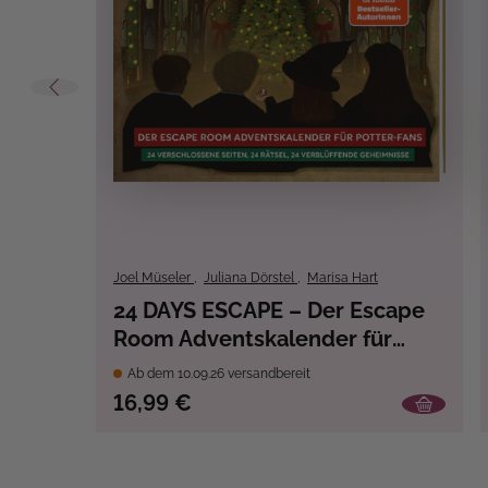
Erfolgsreihen:
Harry Potter
Erscheinungs-Monat:
Juli 2025
Material:
Material-Mix
Spiegel Bestseller:
Ja
Techniken:
Ausmalen
, Rätseln
, 
Themen:
Kreuzworträtsel, Su
Joel Müseler
,
Juliana Dörstel
,
Marisa Hart
Warnhinweise:
nicht erforderlich.
24 DAYS ESCAPE – Der Escape
Room Adventskalender für
Potter-Fans: Der
Ab dem 10.09.26 versandbereit
verschwundene Schulmeister
16,99 €