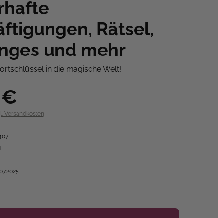
rhafte
ftigungen, Rätsel,
enges und mehr
Portschlüssel in die magische Welt!
 €
gl. Versandkosten
407
0
.07.2025