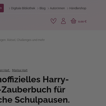
n
Digitale Bibliothek
Blog
Autor:innen
Händlershop
0,00 €
ngen, Rätsel, Challenges und mehr
ian Hart
,
Marisa Hart
offizielles Harry-
-Zauberbuch für
che Schulpausen.