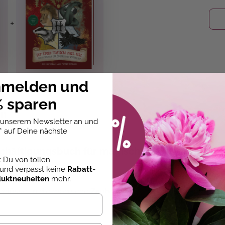
+
nmelden und
 sparen
en
u unserem Newsletter an und
* auf Deine nächste
eschäftigungsbuch für magische (Schul-)Pausen!
st Du von tollen
und verpasst keine
Rabatt-
duktneuheiten
mehr.
schlüssel in die magische
Zauberwelt
rund um Hogwarts,
Har
einfach aufschlagen & loslegen!
 Art nichts Wichtiges
vergisst, findest du in diesem Zauberb