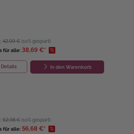
t:
42,99 €
(10% gespart)
38,69 €*
%
s für alle:
Details
In den Warenkorb
t:
62,98 €
(10% gespart)
56,68 €*
%
s für alle: