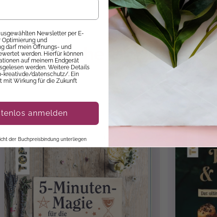
mine
- übersichtlich versammelt, sodass du
immer alles im B
 ausgewählten Newsletter per E-
ur Optimierung und
 darf mein Öffnungs- und
Ähnliche Produkte
ewertet werden. Hierfür können
mationen auf meinem Endgerät
sgelesen werden. Weitere Details
p-kreativ.de/datenschutz/. Ein
it mit Wirkung für die Zukunft
ic Tac Toe, Schiffe versenken u. v. m.
. m.
ne, Notenübersicht, Prüfungstermine
stenlos anmelden
prüche, Pranks, Lehrer-Zitate, Watchlists für Filme & Serien,
 nicht der Buchpreisbindung unterliegen
s!
 & Ferien
r VNS
, Softcover