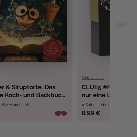
Stefan Heine
r & Siruptorte. Das
CLUE5 #Fantasy. 5
ve Koch- und Backbuch
nur eine Lösung. D
r-Fans
Quiz für deine Tas
.26 versandbereit
Sofort Lieferbar
8,99 €