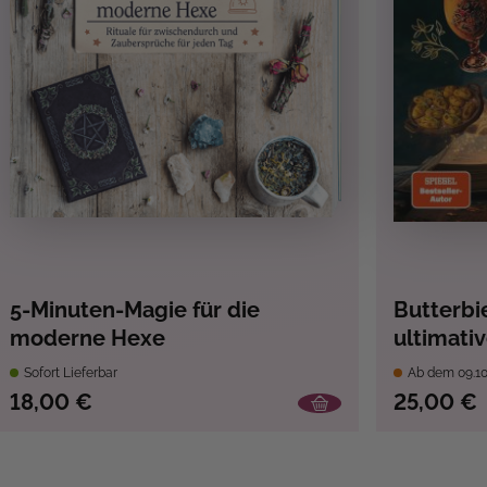
Spielen
, Zeichnen
doku
, Partyspiele
, Quizspiele
, Rätseln
, Rätseltrends
5-Minuten-Magie für die
Butterbie
moderne Hexe
ultimati
für Potte
Sofort Lieferbar
Ab dem 09.10
18,00 €
25,00 €