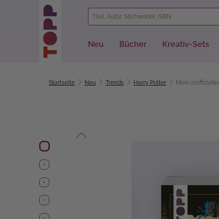
springen
Zur Hauptnavigation springen
Neu
Bücher
Kreativ-Sets
Startseite
Neu
Trends
Harry Potter
Mein inoffiziel
Bildergalerie überspringen