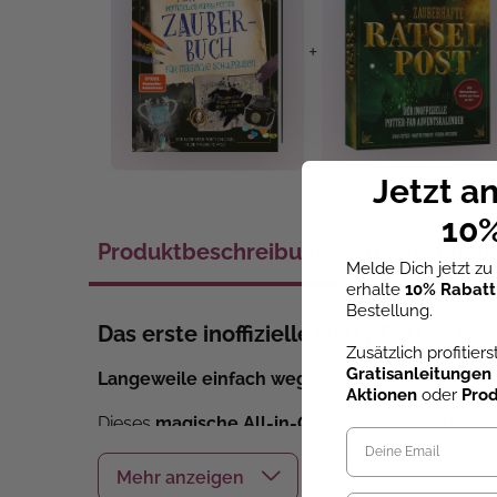
+
Jetzt a
10%
Produktbeschreibung
Bewertung
Melde Dich jetzt z
erhalte
10% Rabatt
Bestellung.
Das erste inoffizielle Harry Potter-B
Zusätzlich profitier
Gratisanleitungen
Langeweile einfach wegzaubern!
Aktionen
oder
Pro
Dieses
magische All-in-One-Buch
ist dein Port
Freundebuch, Kritzelbuch & Planer
in einem – 
Damit du neben der magischen Unterhaltung aller