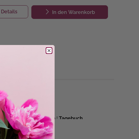
Details
In den Warenkorb
ry Potter
, Hermine & Co.!
Tagebuch,
uch Platz für deine
Stundenpläne
, für eine