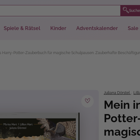
Suche
Spiele & Rätsel
Kinder
Adventskalender
Sale
les Harry-Potter-Zauberbuch für magische Schulpausen. Zauberhafte Beschäftigu
Juliana Dörstel
,
Lill
Mein in
Potter
magis