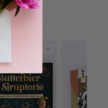
lick
hast! Magischer Spaß garantiert – für dich &
 ...