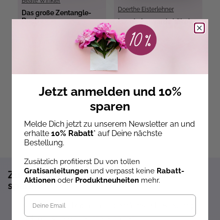
Beate Winkler
Doerthe Eisterlehner
Das große Zentangle-
B
Buch 2
g
Lovely Lanyards häkeln
Ab dem 09.10.26
versandbereit
Sofort Lieferbar
ve
19,99 €
16,99 €
2
Jetzt anmelden und 10%
sparen
Melde Dich jetzt zu unserem Newsletter an und
erhalte
10% Rabatt
* auf Deine nächste
Bestellung.
Zusätzlich profitierst Du von tollen
Gratisanleitungen
und verpasst keine
Rabatt-
Zum Newsletter anmelden und 10%
Aktionen
oder
Produktneuheiten
mehr.
sparen!*
Sofort 10% Rabatt auf die nächste Bestellung
Exklusive Angebote erhalten