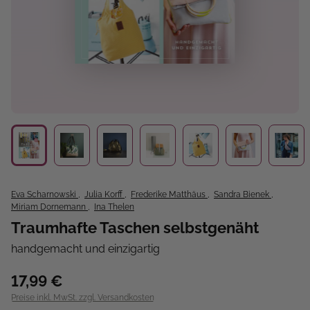
Eva Scharnowski
,
Julia Korff
,
Frederike Matthäus
,
Sandra Bienek
,
Miriam Dornemann
,
Ina Thelen
Traumhafte Taschen selbstgenäht
handgemacht und einzigartig
17,99 €
Preise inkl. MwSt. zzgl. Versandkosten